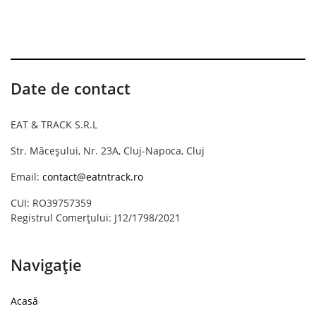
Date de contact
EAT & TRACK S.R.L
Str. Măceșului, Nr. 23A, Cluj-Napoca, Cluj
Email:
contact@eatntrack.ro
CUI: RO39757359
Registrul Comerțului: J12/1798/2021
Navigație
Acasă