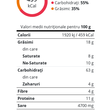
Carbohidrați:
55%
kCal
Grăsimi:
35%
Valori medii nutriționale pentru
100 g
Calorii
1920 kj / 459 kCal
Grăsimi
18 g
din care
Saturate
8 g
Ne-Saturate
10 g
Carbohidrați
63 g
din care
Zaharuri
4 g
Fibre
4 g
Proteine
11 g
Sare
4700 mg