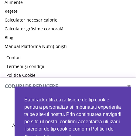
Alimente
Rețete
Calculator necesar caloric
Calculator grăsime corporală
Blog
Manual Platformă Nutriționiști
Contact
Termeni și condiții
Politica Cookie
Politica de confidențialitate
×
CODURI DE REDUCERE
Eatntrack utilizeaza fisiere de tip cookie
MYPROTEIN
pentru a personaliza si imbunatati experienta
ta pe site-ul nostru. Prin continuarea navigarii
pe site-ul nostru confirmi acceptarea utilizarii
Ai
40%
reducere la orice comandă folosind codul
fisierelor de tip cookie conform Politicii de
EATTRACK