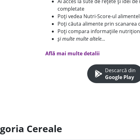
Ai acces la sute de rețete și idei d
completate
Poți vedea Nutri-Score-ul alimente
Poți căuta alimente prin scanarea 
Poți compara informațiile nutrițion
și multe multe altele...
Află mai multe detalii
Descarcă din
Google Play
egoria Cereale