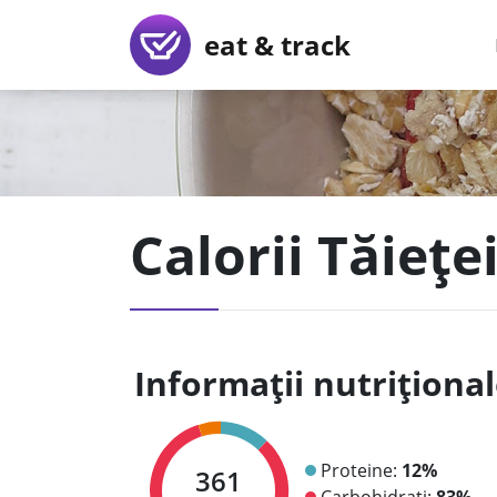
eat & track
Calorii Tăiețe
Informații nutriționa
Proteine:
12%
361
Carbohidrați:
83%