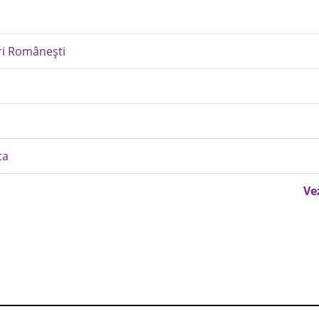
ri Românești
ta
Ve