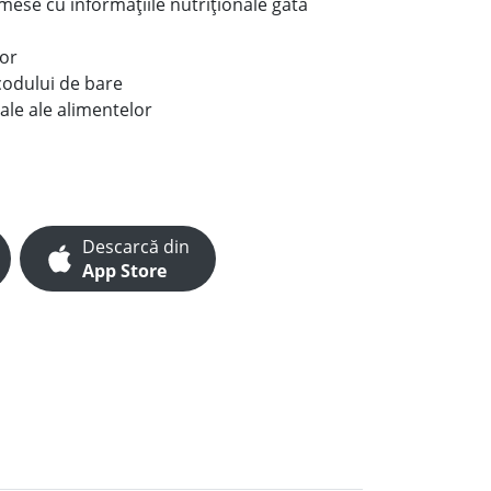
e mese cu informațiile nutriționale gata
lor
codului de bare
ale ale alimentelor
Descarcă din
App Store