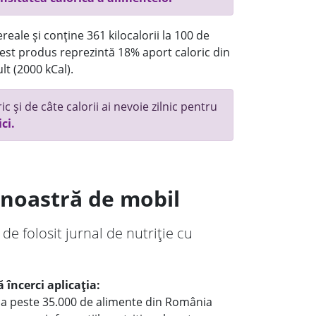
reale și conține 361 kilocalorii la 100 de
st produs reprezintă 18% aport caloric din
lt (2000 kCal).
c și de câte calorii ai nevoie zilnic pentru
ici.
a noastră de mobil
 de folosit jurnal de nutriție cu
 încerci aplicația:
le a peste 35.000 de alimente din România