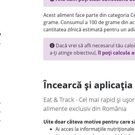
Acest aliment face parte din categoria Ce
grame. Consumul a 100 de grame din ace
cantitatea zilnică estimată pentru un adu
Dacă vrei să afli necesarul tău calori
a-ți atinge obiectivul,
îl poți calcula a
Încearcă și aplicați
Eat & Track - Cel mai rapid și ușor
alimente exclusiv din România
Uite doar câteva motive pentru care să
Ai acces la informațiile nutriționa