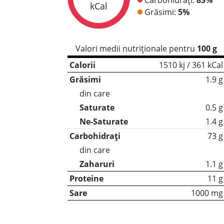
kCal
Grăsimi:
5%
Valori medii nutriționale pentru
100 g
Calorii
1510 kj / 361 kCal
Grăsimi
1.9 g
din care
Saturate
0.5 g
Ne-Saturate
1.4 g
Carbohidrați
73 g
din care
Zaharuri
1.1 g
Proteine
11 g
Sare
1000 mg