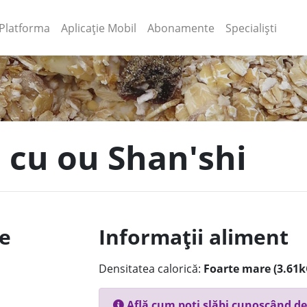
(current)
(current)
Platforma
Aplicație Mobil
Abonamente
Specialiști
i cu ou Shan'shi
le
Informații aliment
Densitatea calorică:
Foarte mare (3.61k
Află cum poți slăbi cunoscând de