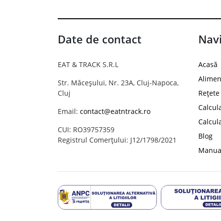
Date de contact
Navi
EAT & TRACK S.R.L
Acasă
Alimen
Str. Măceșului, Nr. 23A, Cluj-Napoca,
Cluj
Rețete
Calcul
Email:
contact@eatntrack.ro
Calcul
CUI: RO39757359
Blog
Registrul Comerțului: J12/1798/2021
Manual