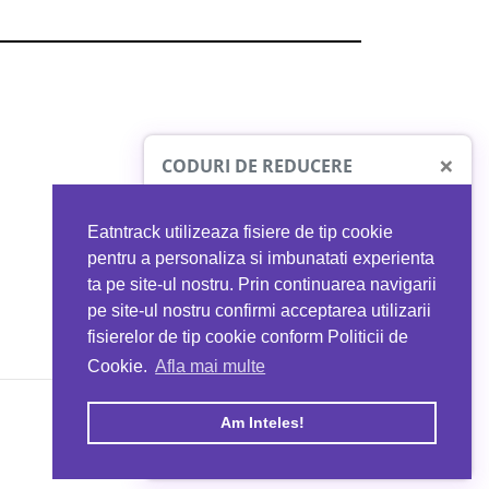
×
CODURI DE REDUCERE
Eatntrack utilizeaza fisiere de tip cookie
O41
MYPROTEIN
pentru a personaliza si imbunatati experienta
ta pe site-ul nostru. Prin continuarea navigarii
 orice comandă
Ai
40%
reducere la orice comandă
pe site-ul nostru confirmi acceptarea utilizarii
EATNTRACK
folosind codul
EATTRACK
fisierelor de tip cookie conform Politicii de
Cookie.
Afla mai multe
acum
Profită acum
Am Inteles!
Copyright © 2026 EAT & TRACK S.R.L