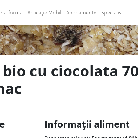
(current)
(current)
Platforma
Aplicație Mobil
Abonamente
Specialiști
 bio cu ciocolata 7
nac
le
Informații aliment