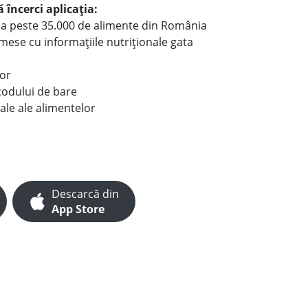
 încerci aplicația:
le a peste 35.000 de alimente din România
e mese cu informațiile nutriționale gata
lor
codului de bare
ale ale alimentelor
Descarcă din
App Store