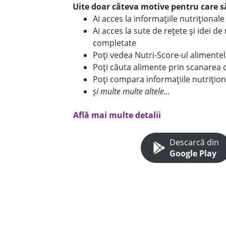
Uite doar câteva motive pentru care să
Ai acces la informațiile nutriționa
Ai acces la sute de rețete și idei d
completate
Poți vedea Nutri-Score-ul alimente
Poți căuta alimente prin scanarea 
Poți compara informațiile nutrițion
și multe multe altele...
Află mai multe detalii
Descarcă din
Google Play