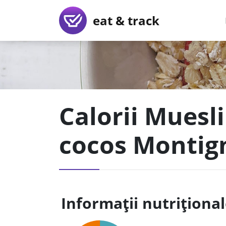
eat & track
Calorii Muesli
cocos Montig
Informații nutriționa