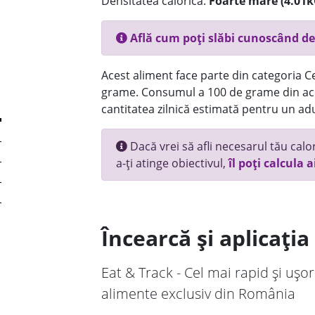
Densitatea calorică:
Foarte mare (4.01k
Află cum poți slăbi cunoscând de
Acest aliment face parte din categoria Ce
grame. Consumul a 100 de grame din ace
cantitatea zilnică estimată pentru un adu
Dacă vrei să afli necesarul tău calori
a-ți atinge obiectivul,
îl poți calcula a
Încearcă și aplicați
Eat & Track - Cel mai rapid și ușor
alimente exclusiv din România