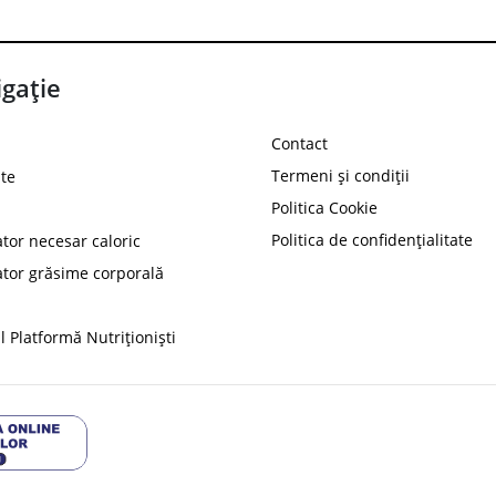
gație
Contact
Termeni și condiții
te
Politica Cookie
Politica de confidențialitate
ator necesar caloric
PROT
ator grăsime corporală
Ai
10%
reducere la
folosind codul
 Platformă Nutriționiști
Profită 