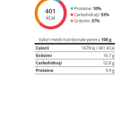
Proteine:
10%
401
Carbohidrați:
53%
kCal
Grăsimi:
37%
Valori medii nutriționale pentru
100 g
Calorii
1678 kj / 401 kCal
Grăsimi
16.7 g
Carbohidrați
52.8 g
Proteine
9.9 g