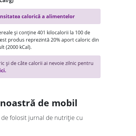
Cal/g)
nsitatea calorică a alimentelor
reale și conține 401 kilocalorii la 100 de
st produs reprezintă 20% aport caloric din
lt (2000 kCal).
c și de câte calorii ai nevoie zilnic pentru
ici.
a noastră de mobil
 de folosit jurnal de nutriție cu