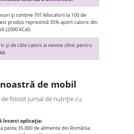
uri și conține 701 kilocalorii la 100 de
st produs reprezintă 35% aport caloric din
lt (2000 kCal).
c și de câte calorii ai nevoie zilnic pentru
ici.
a noastră de mobil
 de folosit jurnal de nutriție cu
 încerci aplicația:
le a peste 35.000 de alimente din România