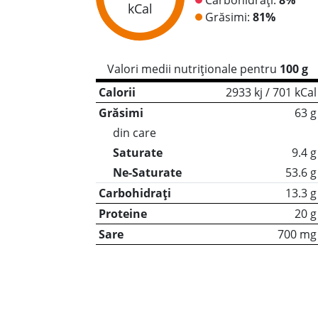
kCal
Grăsimi:
81%
Valori medii nutriționale pentru
100 g
Calorii
2933 kj / 701 kCal
Grăsimi
63 g
din care
Saturate
9.4 g
Ne-Saturate
53.6 g
Carbohidrați
13.3 g
Proteine
20 g
Sare
700 mg