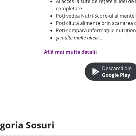
Ai acces la sute de rețete și idei d
completate
Poți vedea Nutri-Score-ul alimente
Poți căuta alimente prin scanarea 
Poți compara informațiile nutrițion
și multe multe altele...
Află mai multe detalii
Descarcă din
Google Play
goria Sosuri