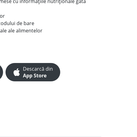
e mese cu informațiile nutriționale gata
lor
codului de bare
ale ale alimentelor
Descarcă din
App Store