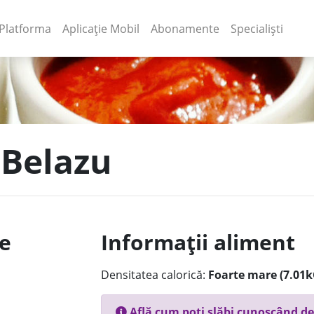
(current)
(current)
Platforma
Aplicație Mobil
Abonamente
Specialiști
 Belazu
le
Informații aliment
Densitatea calorică:
Foarte mare (7.01k
Află cum poți slăbi cunoscând de