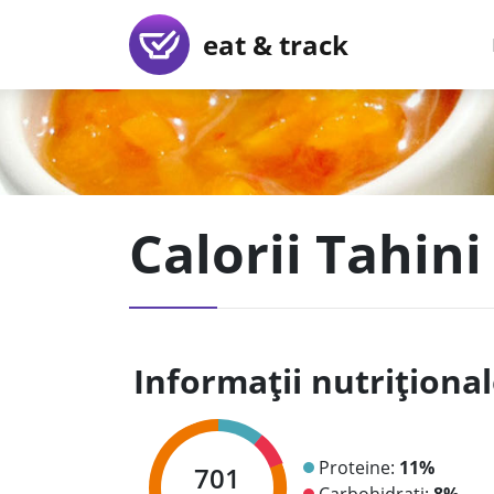
eat & track
Calorii Tahini
Informații nutriționa
Proteine:
11%
701
Carbohidrați:
8%