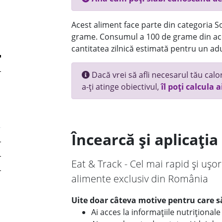
Acest aliment face parte din categoria Sos
grame. Consumul a 100 de grame din ace
cantitatea zilnică estimată pentru un adu
Dacă vrei să afli necesarul tău calori
a-ți atinge obiectivul,
îl poți calcula a
Încearcă și aplicați
Eat & Track - Cel mai rapid și ușor
alimente exclusiv din România
Uite doar câteva motive pentru care să
Ai acces la informațiile nutriționa