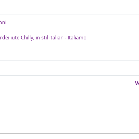
oni
ei iute Chilly, in stil italian - Italiamo
V