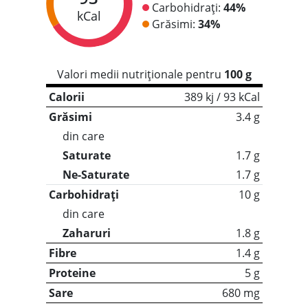
Carbohidrați:
44%
kCal
Grăsimi:
34%
Valori medii nutriționale pentru
100 g
Calorii
389 kj / 93 kCal
Grăsimi
3.4 g
din care
Saturate
1.7 g
Ne-Saturate
1.7 g
Carbohidrați
10 g
din care
Zaharuri
1.8 g
Fibre
1.4 g
Proteine
5 g
Sare
680 mg