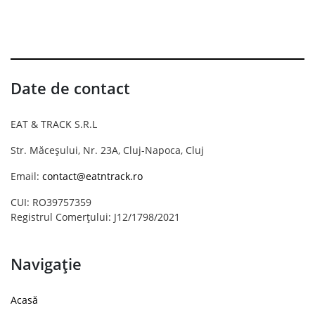
Date de contact
EAT & TRACK S.R.L
Str. Măceșului, Nr. 23A, Cluj-Napoca, Cluj
Email:
contact@eatntrack.ro
CUI: RO39757359
Registrul Comerțului: J12/1798/2021
Navigație
Acasă