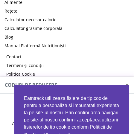
Alimente
Rețete
Calculator necesar caloric
Calculator grăsime corporală
Blog
Manual Platformă Nutriționiști
Contact
Termeni și condiții
Politica Cookie
Politica de confidențialitate
×
CODURI DE REDUCERE
Eatntrack utilizeaza fisiere de tip cookie
MYPROTEIN
pentru a personaliza si imbunatati experienta
ta pe site-ul nostru. Prin continuarea navigarii
pe site-ul nostru confirmi acceptarea utilizarii
Ai
40%
reducere la orice comandă folosind codul
fisierelor de tip cookie conform Politicii de
EATTRACK