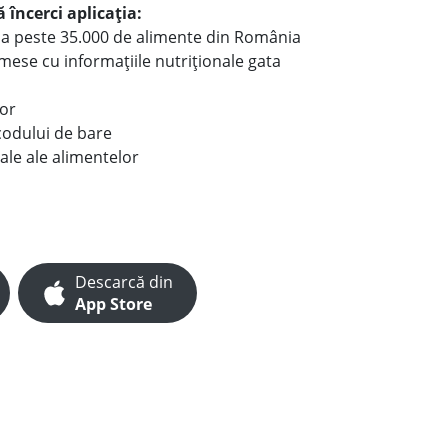
 încerci aplicația:
le a peste 35.000 de alimente din România
e mese cu informațiile nutriționale gata
lor
codului de bare
ale ale alimentelor
Descarcă din
App Store