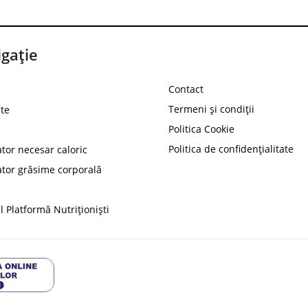
gație
Contact
Termeni și condiții
te
Politica Cookie
Politica de confidențialitate
ator necesar caloric
PROT
ator grăsime corporală
Ai
10%
reducere la
folosind codul
 Platformă Nutriționiști
Profită 