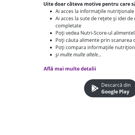
Uite doar câteva motive pentru care să
Ai acces la informațiile nutriționa
Ai acces la sute de rețete și idei d
completate
Poți vedea Nutri-Score-ul alimente
Poți căuta alimente prin scanarea 
Poți compara informațiile nutrițion
și multe multe altele...
Află mai multe detalii
Descarcă din
Google Play