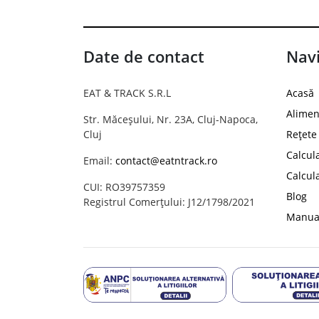
Date de contact
Navi
EAT & TRACK S.R.L
Acasă
Alimen
Str. Măceșului, Nr. 23A, Cluj-Napoca,
Cluj
Rețete
Calcul
Email:
contact@eatntrack.ro
Calcul
CUI: RO39757359
Blog
Registrul Comerțului: J12/1798/2021
Manual