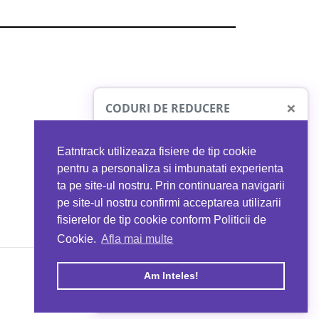
×
CODURI DE REDUCERE
Eatntrack utilizeaza fisiere de tip cookie
O41
MYPROTEIN
pentru a personaliza si imbunatati experienta
ta pe site-ul nostru. Prin continuarea navigarii
 orice comandă
Ai
40%
reducere la orice comandă
pe site-ul nostru confirmi acceptarea utilizarii
EATNTRACK
folosind codul
EATTRACK
fisierelor de tip cookie conform Politicii de
Cookie.
Afla mai multe
acum
Profită acum
Am Inteles!
Copyright © 2026 EAT & TRACK S.R.L