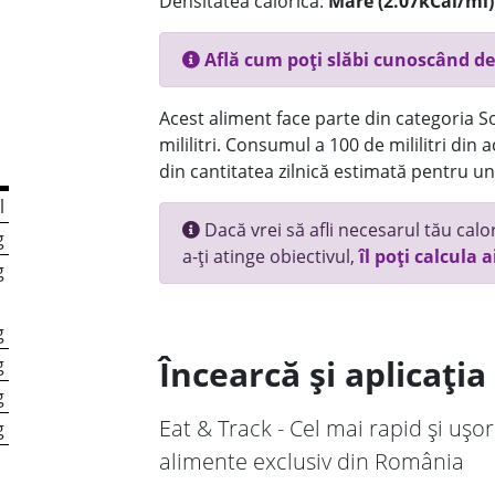
Densitatea calorică:
Mare (2.07kCal/ml)
Află cum poți slăbi cunoscând de
Acest aliment face parte din categoria Sos
mililitri. Consumul a 100 de mililitri din
din cantitatea zilnică estimată pentru un
l
Dacă vrei să afli necesarul tău calori
g
a-ți atinge obiectivul,
îl poți calcula a
g
g
Încearcă și aplicați
g
g
Eat & Track - Cel mai rapid și ușor
g
alimente exclusiv din România