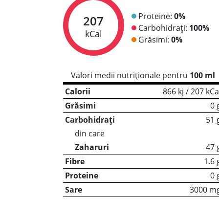
Proteine:
0%
207
Carbohidrați:
100%
kCal
Grăsimi:
0%
Valori medii nutriționale pentru
100 ml
Calorii
866 kj / 207 kCa
Grăsimi
0 
Carbohidrați
51 
din care
Zaharuri
47 
Fibre
1.6 
Proteine
0 
Sare
3000 m