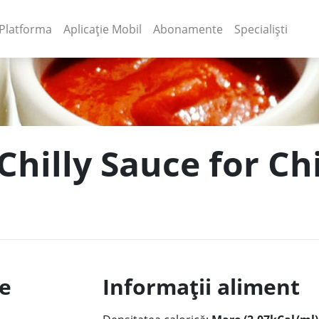
(current)
(current)
Platforma
Aplicație Mobil
Abonamente
Specialiști
Chilly Sauce for Ch
le
Informații aliment