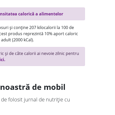
nsitatea calorică a alimentelor
uri și conține 207 kilocalorii la 100 de
 acest produs reprezintă 10% aport caloric
 adult (2000 kCal).
c și de câte calorii ai nevoie zilnic pentru
ici.
a noastră de mobil
 de folosit jurnal de nutriție cu