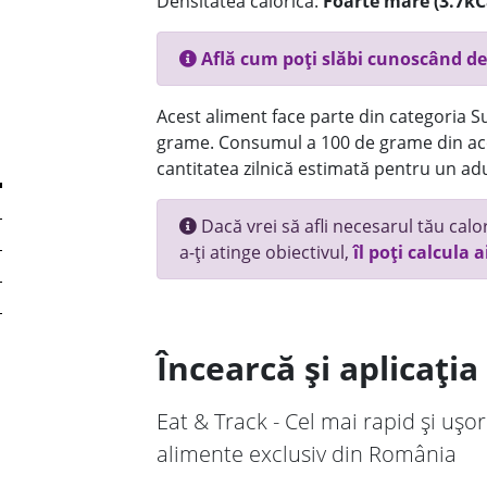
Densitatea calorică:
Foarte mare (3.7kC
Află cum poți slăbi cunoscând de
Acest aliment face parte din categoria Su
grame. Consumul a 100 de grame din ace
cantitatea zilnică estimată pentru un adu
Dacă vrei să afli necesarul tău calori
a-ți atinge obiectivul,
îl poți calcula a
Încearcă și aplicați
Eat & Track - Cel mai rapid și ușor
alimente exclusiv din România