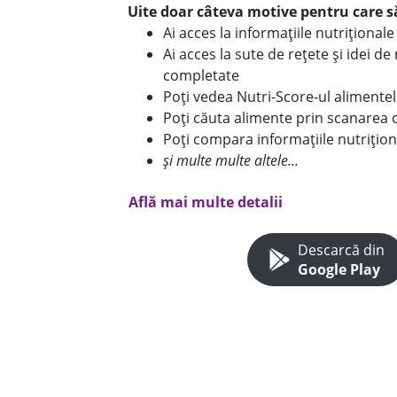
Uite doar câteva motive pentru care să
Ai acces la informațiile nutriționa
Ai acces la sute de rețete și idei d
completate
Poți vedea Nutri-Score-ul alimente
Poți căuta alimente prin scanarea 
Poți compara informațiile nutrițion
și multe multe altele...
Află mai multe detalii
Descarcă din
Google Play