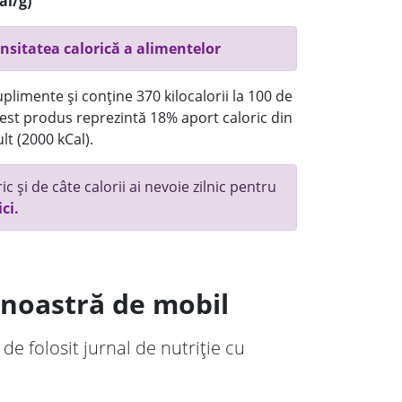
al/g)
nsitatea calorică a alimentelor
plimente și conține 370 kilocalorii la 100 de
st produs reprezintă 18% aport caloric din
lt (2000 kCal).
c și de câte calorii ai nevoie zilnic pentru
ici.
a noastră de mobil
 de folosit jurnal de nutriție cu