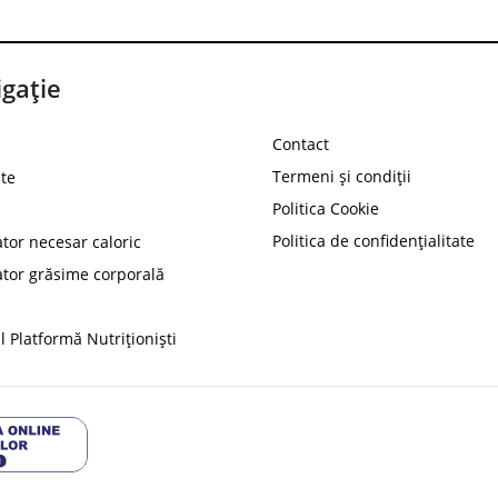
gație
Contact
Termeni și condiții
te
Politica Cookie
Politica de confidențialitate
ator necesar caloric
PROT
ator grăsime corporală
Ai
10%
reducere la
folosind codul
 Platformă Nutriționiști
Profită 