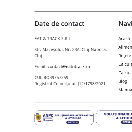
Date de contact
Navi
EAT & TRACK S.R.L
Acasă
Alimen
Str. Măceșului, Nr. 23A, Cluj-Napoca,
Cluj
Rețete
Calcul
Email:
contact@eatntrack.ro
Calcul
CUI: RO39757359
Blog
Registrul Comerțului: J12/1798/2021
Manual