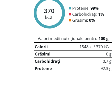
Proteine:
99%
370
Carbohidrați:
1%
kCal
Grăsimi:
0%
Valori medii nutriționale pentru
100 g
Calorii
1548 kj / 370 kCal
Grăsimi
0 g
Carbohidrați
0.7 g
Proteine
92.3 g