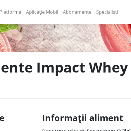
(current)
(current)
Platforma
Aplicație Mobil
Abonamente
Specialiști
mente Impact Whey 
le
Informații aliment