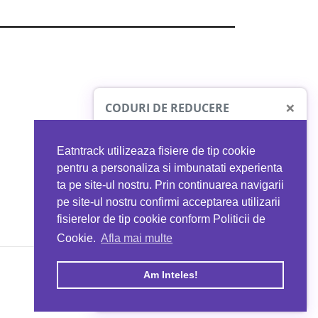
×
CODURI DE REDUCERE
Eatntrack utilizeaza fisiere de tip cookie
O41
MYPROTEIN
pentru a personaliza si imbunatati experienta
ta pe site-ul nostru. Prin continuarea navigarii
 orice comandă
Ai
40%
reducere la orice comandă
pe site-ul nostru confirmi acceptarea utilizarii
EATNTRACK
folosind codul
EATTRACK
fisierelor de tip cookie conform Politicii de
Cookie.
Afla mai multe
acum
Profită acum
Am Inteles!
Copyright © 2026 EAT & TRACK S.R.L