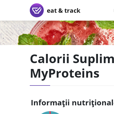
eat & track
Calorii Supli
MyProteins
Informații nutriționa