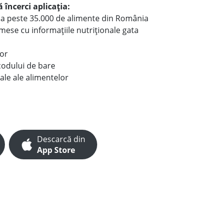
 încerci aplicația:
le a peste 35.000 de alimente din România
e mese cu informațiile nutriționale gata
lor
codului de bare
ale ale alimentelor
Descarcă din
App Store