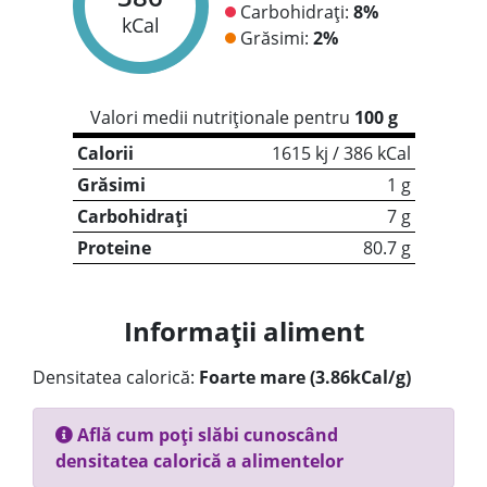
Carbohidrați:
8%
kCal
Grăsimi:
2%
Valori medii nutriționale pentru
100 g
Calorii
1615 kj / 386 kCal
Grăsimi
1 g
Carbohidrați
7 g
Proteine
80.7 g
Informații aliment
Densitatea calorică:
Foarte mare (3.86kCal/g)
Află cum poți slăbi cunoscând
densitatea calorică a alimentelor