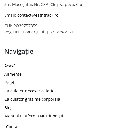
Str. Măceșului, Nr. 23A, Cluj-Napoca, Cluj
Email:
contact@eatntrack.ro
CUI: RO39757359
Registrul Comerțului: J12/1798/2021
Navigație
Acasă
Alimente
Rețete
Calculator necesar caloric
Calculator grăsime corporală
Blog
Manual Platformă Nutriționiști
Contact