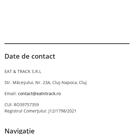
Date de contact
EAT & TRACK S.R.L
Str. Măceșului, Nr. 23A, Cluj-Napoca, Cluj
Email:
contact@eatntrack.ro
CUI: RO39757359
Registrul Comerțului: J12/1798/2021
Navigație