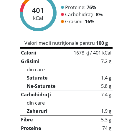
Proteine:
76%
401
Carbohidrați:
8%
kCal
Grăsimi:
16%
Valori medii nutriționale pentru
100 g
Calorii
1678 kj / 401 kCal
Grăsimi
7.2 g
din care
Saturate
1.4 g
Ne-Saturate
5.8 g
Carbohidrați
7.4 g
din care
Zaharuri
1.9 g
Fibre
5.3 g
Proteine
74 g