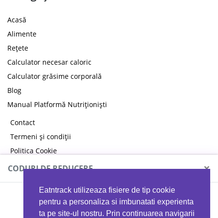
Acasă
Alimente
Rețete
Calculator necesar caloric
Calculator grăsime corporală
Blog
Manual Platformă Nutriționiști
Contact
Termeni și condiții
Politica Cookie
Politica de confidențialitate
×
CODURI DE REDUCERE
Eatntrack utilizeaza fisiere de tip cookie
MYPROTEIN
pentru a personaliza si imbunatati experienta
ta pe site-ul nostru. Prin continuarea navigarii