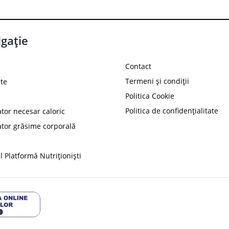
gație
Contact
Termeni și condiții
te
Politica Cookie
Politica de confidențialitate
ator necesar caloric
PROT
ator grăsime corporală
Ai
10%
reducere la
folosind codul
 Platformă Nutriționiști
Profită 