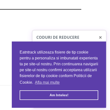
×
CODURI DE REDUCERE
Eatntrack utilizeaza fisiere de tip cookie
O41
MYPROTEIN
pentru a personaliza si imbunatati experienta
ta pe site-ul nostru. Prin continuarea navigarii
 orice comandă
Ai
40%
reducere la orice comandă
pe site-ul nostru confirmi acceptarea utilizarii
EATNTRACK
folosind codul
EATTRACK
fisierelor de tip cookie conform Politicii de
Cookie.
Afla mai multe
acum
Profită acum
Am Inteles!
Copyright © 2026 EAT & TRACK S.R.L