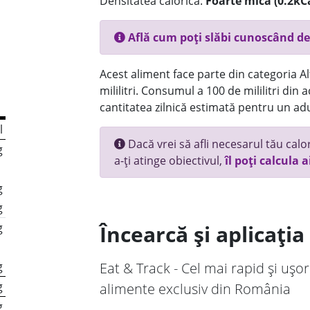
Densitatea calorică:
Foarte mica (0.2kC
Află cum poți slăbi cunoscând de
Acest aliment face parte din categoria Alt
mililitri. Consumul a 100 de mililitri din
cantitatea zilnică estimată pentru un adu
l
Dacă vrei să afli necesarul tău calori
g
a-ți atinge obiectivul,
îl poți calcula a
g
g
g
Încearcă și aplicați
g
Eat & Track - Cel mai rapid și ușor
g
alimente exclusiv din România
g