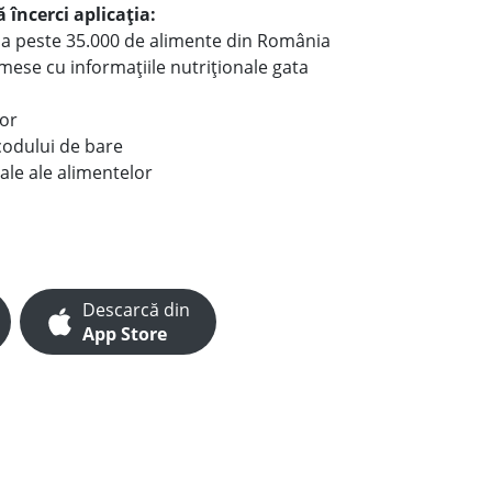
 încerci aplicația:
le a peste 35.000 de alimente din România
e mese cu informațiile nutriționale gata
lor
codului de bare
ale ale alimentelor
Descarcă din
App Store