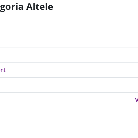
goria Altele
ent
V