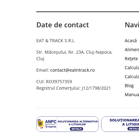
Date de contact
Navi
EAT & TRACK S.R.L
Acasă
Alimen
Str. Măceșului, Nr. 23A, Cluj-Napoca,
Cluj
Rețete
Calcul
Email:
contact@eatntrack.ro
Calcul
CUI: RO39757359
Blog
Registrul Comerțului: J12/1798/2021
Manual