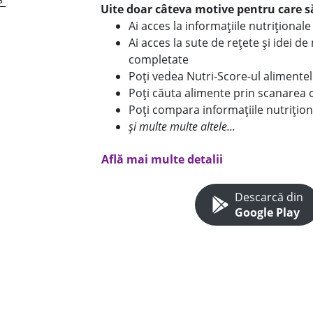
Uite doar câteva motive pentru care să
Ai acces la informațiile nutriționa
Ai acces la sute de rețete și idei d
completate
Poți vedea Nutri-Score-ul alimente
Poți căuta alimente prin scanarea 
Poți compara informațiile nutrițion
și multe multe altele...
Află mai multe detalii
Descarcă din
Google Play