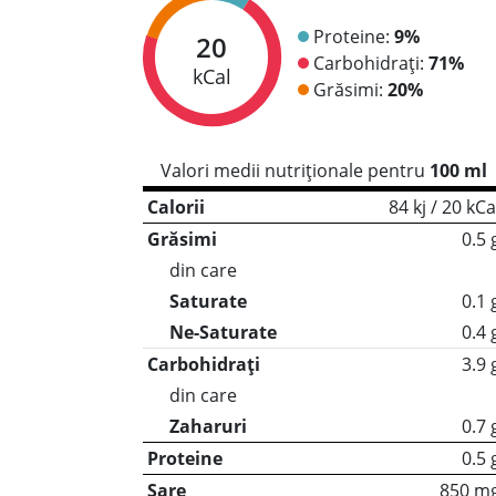
Proteine:
9%
20
Carbohidrați:
71%
kCal
Grăsimi:
20%
Valori medii nutriționale pentru
100 ml
Calorii
84 kj / 20 kCa
Grăsimi
0.5 
din care
Saturate
0.1 
Ne-Saturate
0.4 
Carbohidrați
3.9 
din care
Zaharuri
0.7 
Proteine
0.5 
Sare
850 m