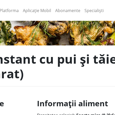
(current)
(current)
Platforma
Aplicație Mobil
Abonamente
Specialiști
nstant cu pui și tăi
rat)
le
Informații aliment