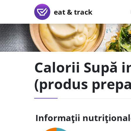
eat & track
Calorii Supă i
(produs prepa
Informații nutriționa