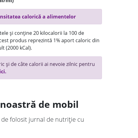
al/ml)
nsitatea calorică a alimentelor
ele și conține 20 kilocalorii la 100 de
 acest produs reprezintă 1% aport caloric din
lt (2000 kCal).
c și de câte calorii ai nevoie zilnic pentru
ici.
a noastră de mobil
 de folosit jurnal de nutriție cu