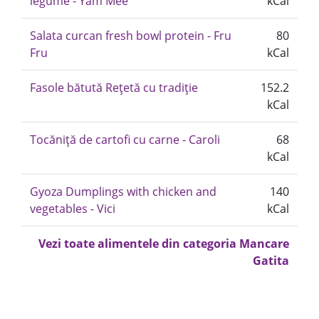
legume - Yam Mee
kCal
Salata curcan fresh bowl protein - Fru
80
Fru
kCal
Fasole bătută Rețetă cu tradiție
152.2
kCal
Tocăniță de cartofi cu carne - Caroli
68
kCal
Gyoza Dumplings with chicken and
140
vegetables - Vici
kCal
Vezi toate alimentele din categoria Mancare
Gatita