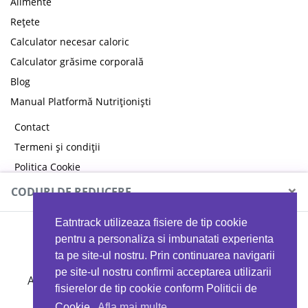
Alimente
Rețete
Calculator necesar caloric
Calculator grăsime corporală
Blog
Manual Platformă Nutriționiști
Contact
Termeni și condiții
Politica Cookie
Politica de confidențialitate
×
CODURI DE REDUCERE
Eatntrack utilizeaza fisiere de tip cookie
MYPROTEIN
pentru a personaliza si imbunatati experienta
ta pe site-ul nostru. Prin continuarea navigarii
pe site-ul nostru confirmi acceptarea utilizarii
Ai
40%
reducere la orice comandă folosind codul
fisierelor de tip cookie conform Politicii de
EATTRACK
Cookie.
Afla mai multe