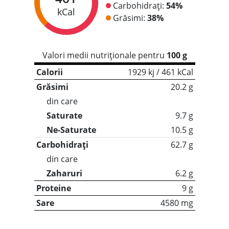
Carbohidrați:
54%
kCal
Grăsimi:
38%
Valori medii nutriționale pentru
100 g
Calorii
1929 kj / 461 kCal
Grăsimi
20.2 g
din care
Saturate
9.7 g
Ne-Saturate
10.5 g
Carbohidrați
62.7 g
din care
Zaharuri
6.2 g
Proteine
9 g
Sare
4580 mg