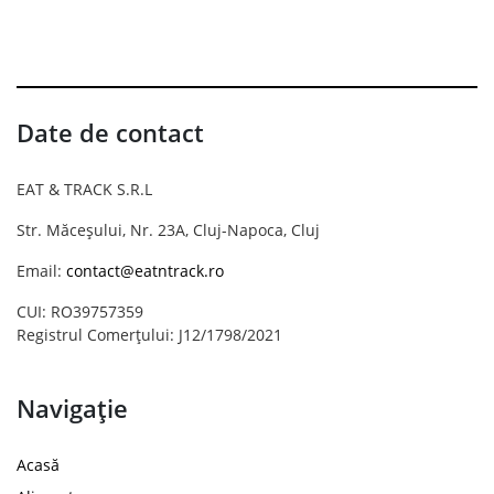
Date de contact
EAT & TRACK S.R.L
Str. Măceșului, Nr. 23A, Cluj-Napoca, Cluj
Email:
contact@eatntrack.ro
CUI: RO39757359
Registrul Comerțului: J12/1798/2021
Navigație
Acasă