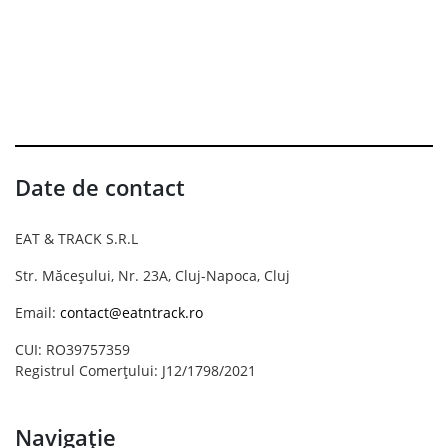
Date de contact
EAT & TRACK S.R.L
Str. Măceșului, Nr. 23A, Cluj-Napoca, Cluj
Email:
contact@eatntrack.ro
CUI: RO39757359
Registrul Comerțului: J12/1798/2021
Navigație