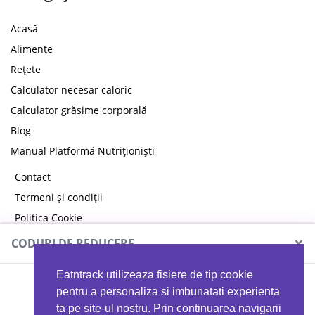
Acasă
Alimente
Rețete
Calculator necesar caloric
Calculator grăsime corporală
Blog
Manual Platformă Nutriționiști
Contact
Termeni și condiții
Politica Cookie
Politica de confidențialitate
×
CODURI DE REDUCERE
Eatntrack utilizeaza fisiere de tip cookie
MYPROTEIN
pentru a personaliza si imbunatati experienta
ta pe site-ul nostru. Prin continuarea navigarii