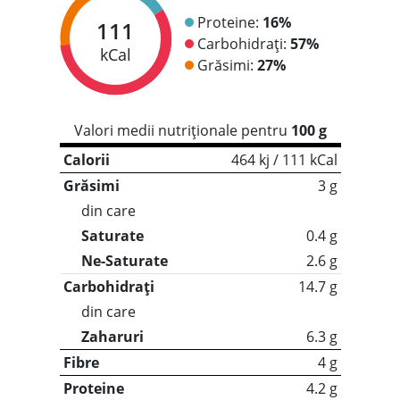
Proteine:
16%
111
Carbohidrați:
57%
kCal
Grăsimi:
27%
Valori medii nutriționale pentru
100 g
Calorii
464 kj / 111 kCal
Grăsimi
3 g
din care
Saturate
0.4 g
Ne-Saturate
2.6 g
Carbohidrați
14.7 g
din care
Zaharuri
6.3 g
Fibre
4 g
Proteine
4.2 g