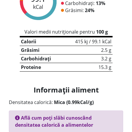
Carbohidrați:
13%
kCal
Grăsimi:
24%
Valori medii nutriționale pentru
100 g
Calorii
415 kj / 99.1 kCal
Grăsimi
2.5 g
Carbohidrați
3.2 g
Proteine
15.3 g
Informații aliment
Densitatea calorică:
Mica (0.99kCal/g)
Află cum poți slăbi cunoscând
densitatea calorică a alimentelor