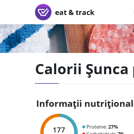
eat & track
Calorii Șunca 
Informații nutriționa
Proteine:
27%
177
Carbohidrați:
7%