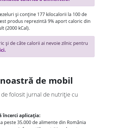
eluri și conține 177 kilocalorii la 100 de
st produs reprezintă 9% aport caloric din
lt (2000 kCal).
c și de câte calorii ai nevoie zilnic pentru
ici.
a noastră de mobil
 de folosit jurnal de nutriție cu
 încerci aplicația:
le a peste 35.000 de alimente din România