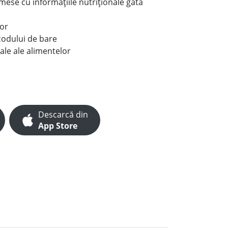
e mese cu informațiile nutriționale gata
lor
codului de bare
ale ale alimentelor
Descarcă din
App Store