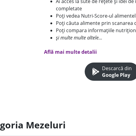
Ai acces la sute de rețete și idei d
completate
Poți vedea Nutri-Score-ul alimente
Poți căuta alimente prin scanarea 
Poți compara informațiile nutrițion
și multe multe altele...
Află mai multe detalii
Descarcă din
Google Play
egoria Mezeluri