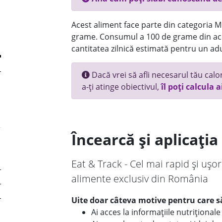
Acest aliment face parte din categoria Mez
grame. Consumul a 100 de grame din ace
cantitatea zilnică estimată pentru un adu
Dacă vrei să afli necesarul tău calori
a-ți atinge obiectivul,
îl poți calcula a
Încearcă și aplicați
Eat & Track - Cel mai rapid și ușor
alimente exclusiv din România
Uite doar câteva motive pentru care să
Ai acces la informațiile nutriționa