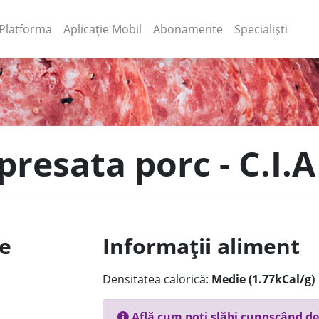
(current)
(current)
Platforma
Aplicație Mobil
Abonamente
Specialiști
presata porc - C.I.A
le
Informații aliment
Densitatea calorică:
Medie (1.77kCal/g)
Află cum poți slăbi cunoscând de