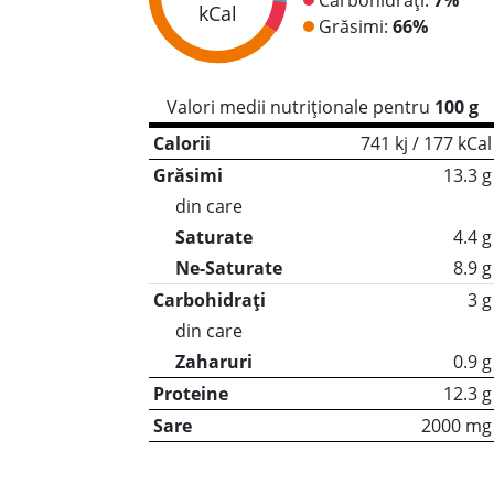
kCal
Grăsimi:
66%
Valori medii nutriționale pentru
100 g
Calorii
741 kj / 177 kCal
Grăsimi
13.3 g
din care
Saturate
4.4 g
Ne-Saturate
8.9 g
Carbohidrați
3 g
din care
Zaharuri
0.9 g
Proteine
12.3 g
Sare
2000 mg