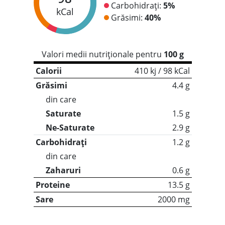
Carbohidrați:
5%
kCal
Grăsimi:
40%
Valori medii nutriționale pentru
100 g
Calorii
410 kj / 98 kCal
Grăsimi
4.4 g
din care
Saturate
1.5 g
Ne-Saturate
2.9 g
Carbohidrați
1.2 g
din care
Zaharuri
0.6 g
Proteine
13.5 g
Sare
2000 mg