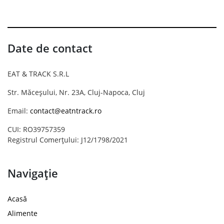
Date de contact
EAT & TRACK S.R.L
Str. Măceșului, Nr. 23A, Cluj-Napoca, Cluj
Email:
contact@eatntrack.ro
CUI: RO39757359
Registrul Comerțului: J12/1798/2021
Navigație
Acasă
Alimente