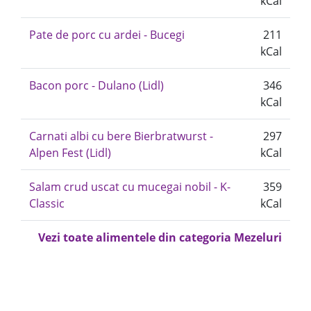
kCal
Pate de porc cu ardei - Bucegi
211
kCal
Bacon porc - Dulano (Lidl)
346
kCal
Carnati albi cu bere Bierbratwurst -
297
Alpen Fest (Lidl)
kCal
Salam crud uscat cu mucegai nobil - K-
359
Classic
kCal
Vezi toate alimentele din categoria Mezeluri