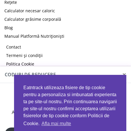
Rețete
Calculator necesar caloric
Calculator grăsime corporală
Blog
Manual Platformă Nutriționiști
Contact
Termeni și condiții
Politica Cookie
Politica de confidențialitate
×
CODURI DE REDUCERE
Eatntrack utilizeaza fisiere de tip cookie
MYPROTEIN
pentru a personaliza si imbunatati experienta
ta pe site-ul nostru. Prin continuarea navigarii
pe site-ul nostru confirmi acceptarea utilizarii
Ai
40%
reducere la orice comandă folosind codul
fisierelor de tip cookie conform Politicii de
EATTRACK
Cookie.
Afla mai multe