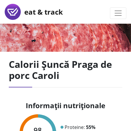
eat & track
Calorii Șuncă Praga de
porc Caroli
Informații nutriționale
Proteine:
55%
98