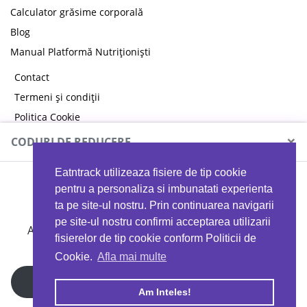
Calculator grăsime corporală
Blog
Manual Platformă Nutriționiști
Contact
Termeni și condiții
Politica Cookie
Politica de confidențialitate
×
CODURI DE REDUCERE
Eatntrack utilizeaza fisiere de tip cookie
MYPROTEIN
pentru a personaliza si imbunatati experienta
ta pe site-ul nostru. Prin continuarea navigarii
pe site-ul nostru confirmi acceptarea utilizarii
Ai
40%
reducere la orice comandă folosind codul
fisierelor de tip cookie conform Politicii de
EATTRACK
Cookie.
Afla mai multe
Profită acum
Am Inteles!
Copyright © 2026 EAT & TRACK S.R.L