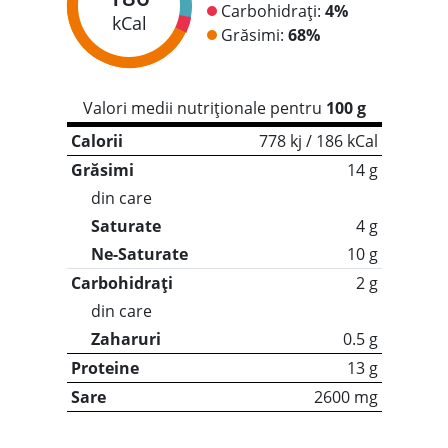
Carbohidrați:
4%
kCal
Grăsimi:
68%
Valori medii nutriționale pentru
100 g
Calorii
778 kj / 186 kCal
Grăsimi
14 g
din care
Saturate
4 g
Ne-Saturate
10 g
Carbohidrați
2 g
din care
Zaharuri
0.5 g
Proteine
13 g
Sare
2600 mg