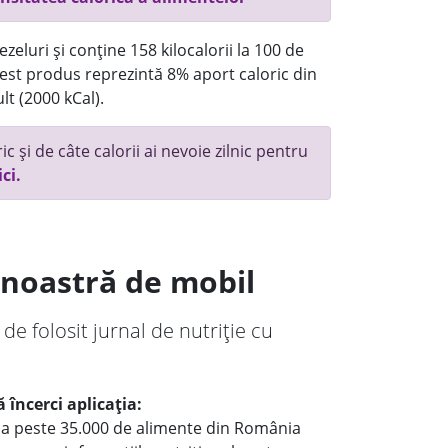
eluri și conține 158 kilocalorii la 100 de
st produs reprezintă 8% aport caloric din
lt (2000 kCal).
c și de câte calorii ai nevoie zilnic pentru
ici.
a noastră de mobil
 de folosit jurnal de nutriție cu
 încerci aplicația:
le a peste 35.000 de alimente din România