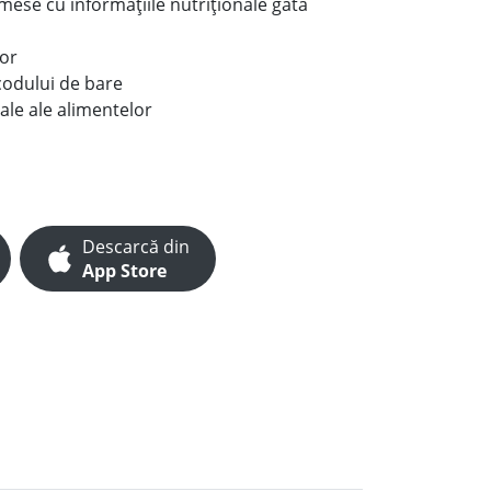
e mese cu informațiile nutriționale gata
lor
codului de bare
ale ale alimentelor
Descarcă din
App Store