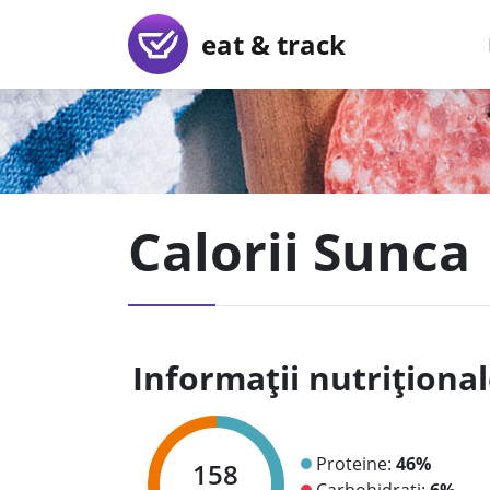
eat & track
Calorii Sunca
Informații nutriționa
Proteine:
46%
158
Carbohidrați:
6%