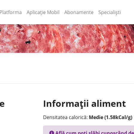
(current)
(current)
Platforma
Aplicație Mobil
Abonamente
Specialiști
le
Informații aliment
Densitatea calorică:
Medie (1.58kCal/g)
Află cum poți slăbi cunoscând de