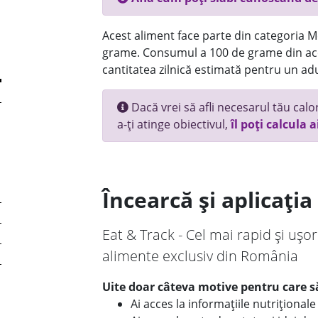
Acest aliment face parte din categoria Mez
grame. Consumul a 100 de grame din ace
cantitatea zilnică estimată pentru un adu
Dacă vrei să afli necesarul tău calori
a-ți atinge obiectivul,
îl poți calcula a
Încearcă și aplicați
Eat & Track - Cel mai rapid și ușor
alimente exclusiv din România
Uite doar câteva motive pentru care să
Ai acces la informațiile nutriționa