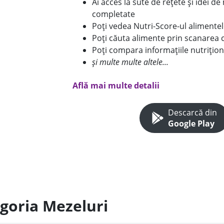
Ai acces la sute de rețete și idei d
completate
Poți vedea Nutri-Score-ul alimente
Poți căuta alimente prin scanarea 
Poți compara informațiile nutrițion
și multe multe altele...
Află mai multe detalii
Descarcă din
Google Play
egoria Mezeluri