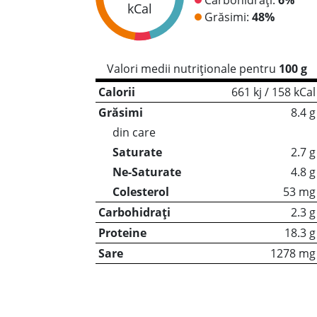
kCal
Grăsimi:
48%
Valori medii nutriționale pentru
100 g
Calorii
661 kj / 158 kCal
Grăsimi
8.4 g
din care
Saturate
2.7 g
Ne-Saturate
4.8 g
Colesterol
53 mg
Carbohidrați
2.3 g
Proteine
18.3 g
Sare
1278 mg