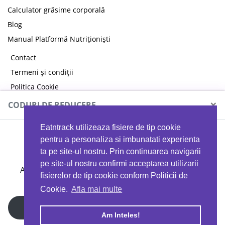
Calculator grăsime corporală
Blog
Manual Platformă Nutriționiști
Contact
Termeni și condiții
Politica Cookie
Politica de confidențialitate
×
CODURI DE REDUCERE
Eatntrack utilizeaza fisiere de tip cookie
MYPROTEIN
pentru a personaliza si imbunatati experienta
ta pe site-ul nostru. Prin continuarea navigarii
pe site-ul nostru confirmi acceptarea utilizarii
Ai
40%
reducere la orice comandă folosind codul
fisierelor de tip cookie conform Politicii de
EATTRACK
Cookie.
Afla mai multe
Profită acum
Am Inteles!
Copyright © 2026 EAT & TRACK S.R.L