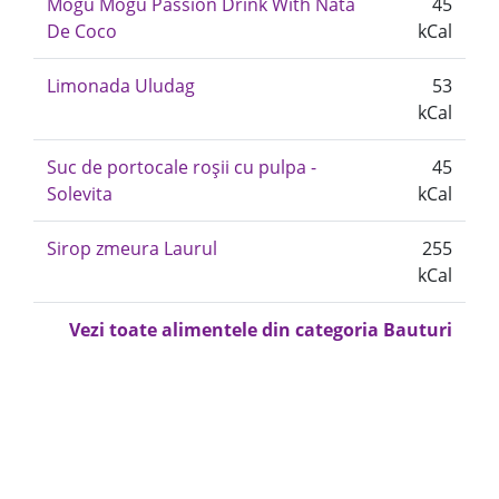
Mogu Mogu Passion Drink With Nata
45
De Coco
kCal
Limonada Uludag
53
kCal
Suc de portocale roșii cu pulpa -
45
Solevita
kCal
Sirop zmeura Laurul
255
kCal
Vezi toate alimentele din categoria Bauturi