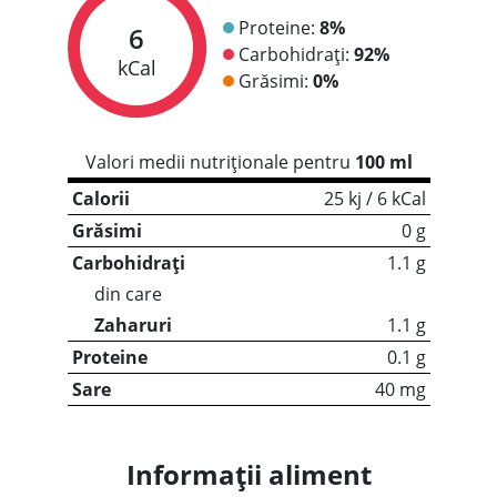
Proteine:
8%
6
Carbohidrați:
92%
kCal
Grăsimi:
0%
Valori medii nutriționale pentru
100 ml
Calorii
25 kj / 6 kCal
Grăsimi
0 g
Carbohidrați
1.1 g
din care
Zaharuri
1.1 g
Proteine
0.1 g
Sare
40 mg
Informații aliment