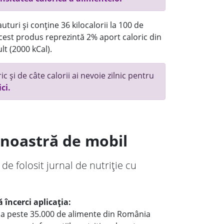
turi și conține 36 kilocalorii la 100 de
 acest produs reprezintă 2% aport caloric din
lt (2000 kCal).
c și de câte calorii ai nevoie zilnic pentru
ici.
a noastră de mobil
 de folosit jurnal de nutriție cu
 încerci aplicația:
le a peste 35.000 de alimente din România