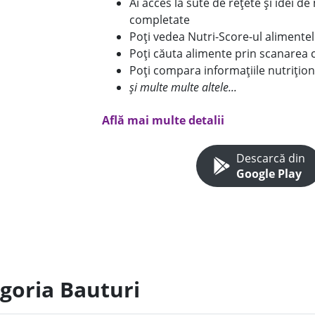
Ai acces la sute de rețete și idei d
completate
Poți vedea Nutri-Score-ul alimente
Poți căuta alimente prin scanarea 
Poți compara informațiile nutrițion
și multe multe altele...
Află mai multe detalii
Descarcă din
Google Play
egoria Bauturi