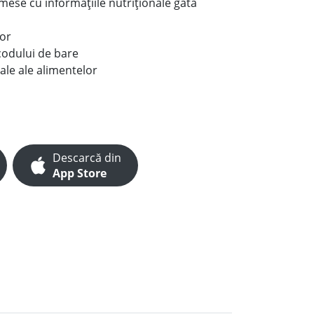
e mese cu informațiile nutriționale gata
lor
codului de bare
ale ale alimentelor
Descarcă din
App Store