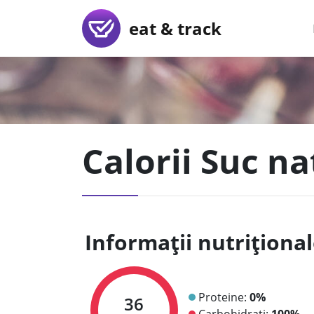
eat & track
Calorii Suc na
Informații nutriționa
Proteine:
0%
36
Carbohidrați:
100%