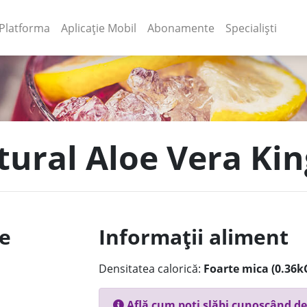
(current)
(current)
Platforma
Aplicație Mobil
Abonamente
Specialiști
tural Aloe Vera Kin
le
Informații aliment
Densitatea calorică:
Foarte mica (0.36k
Află cum poți slăbi cunoscând de