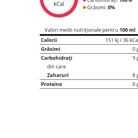
kCal
Grăsimi:
0%
Valori medii nutriționale pentru
100 ml
Calorii
151 kj / 36 kCa
Grăsimi
0 
Carbohidrați
9 
din care
Zaharuri
8 
Proteine
0 