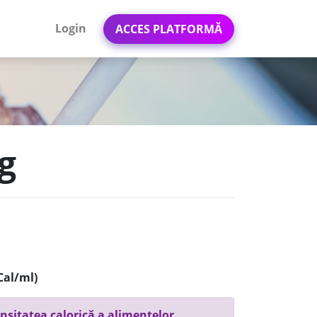
Login
ACCES PLATFORMĂ
g
Cal/ml)
nsitatea calorică a alimentelor