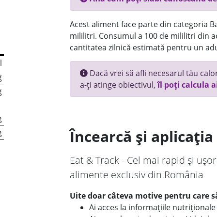
Acest aliment face parte din categoria Bau
mililitri. Consumul a 100 de mililitri din
cantitatea zilnică estimată pentru un adu
l
Dacă vrei să afli necesarul tău calori
g
a-ți atinge obiectivul,
îl poți calcula a
g
g
Încearcă și aplicați
g
Eat & Track - Cel mai rapid și ușor
alimente exclusiv din România
Uite doar câteva motive pentru care să
Ai acces la informațiile nutriționa