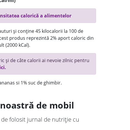
Cal/ml)
nsitatea calorică a alimentelor
turi și conține 45 kilocalorii la 100 de
 acest produs reprezintă 2% aport caloric din
lt (2000 kCal).
c și de câte calorii ai nevoie zilnic pentru
ici.
ananas si 1% suc de ghimbir.
a noastră de mobil
 de folosit jurnal de nutriție cu