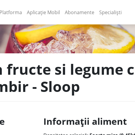
(current)
(current)
Platforma
Aplicație Mobil
Abonamente
Specialiști
n fructe si legume 
mbir - Sloop
le
Informații aliment