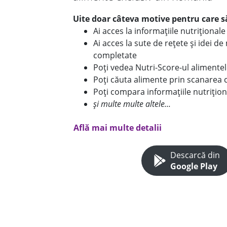
Uite doar câteva motive pentru care să
Ai acces la informațiile nutriționa
Ai acces la sute de rețete și idei d
completate
Poți vedea Nutri-Score-ul alimente
Poți căuta alimente prin scanarea 
Poți compara informațiile nutrițion
și multe multe altele...
Află mai multe detalii
Descarcă din
Google Play