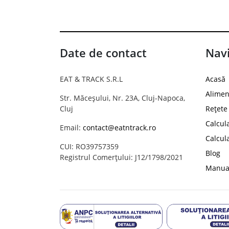
Date de contact
Navi
EAT & TRACK S.R.L
Acasă
Alimen
Str. Măceșului, Nr. 23A, Cluj-Napoca,
Cluj
Rețete
Calcul
Email:
contact@eatntrack.ro
Calcul
CUI: RO39757359
Blog
Registrul Comerțului: J12/1798/2021
Manual