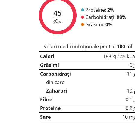
Proteine:
2%
45
Carbohidrați:
98%
kCal
Grăsimi:
0%
Valori medii nutriționale pentru
100 ml
Calorii
188 kj / 45 kCa
Grăsimi
0 
Carbohidrați
11 
din care
Zaharuri
10 
Fibre
0.1 
Proteine
0.2 
Sare
10 m