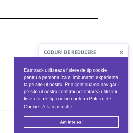
×
CODURI DE REDUCERE
Eatntrack utilizeaza fisiere de tip cookie
O41
MYPROTEIN
pentru a personaliza si imbunatati experienta
ta pe site-ul nostru. Prin continuarea navigarii
 orice comandă
Ai
40%
reducere la orice comandă
pe site-ul nostru confirmi acceptarea utilizarii
EATNTRACK
folosind codul
EATTRACK
fisierelor de tip cookie conform Politicii de
Cookie.
Afla mai multe
acum
Profită acum
Am Inteles!