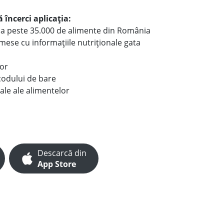
 încerci aplicația:
le a peste 35.000 de alimente din România
e mese cu informațiile nutriționale gata
lor
codului de bare
ale ale alimentelor
Descarcă din
App Store