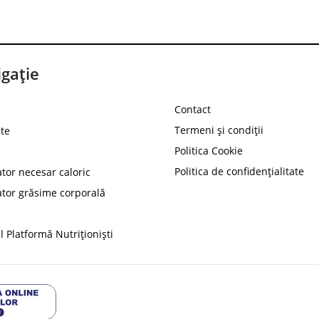
gație
Contact
Termeni și condiții
te
Politica Cookie
Politica de confidențialitate
ator necesar caloric
PROT
ator grăsime corporală
Ai
10%
reducere la
folosind codul
 Platformă Nutriționiști
Profită 