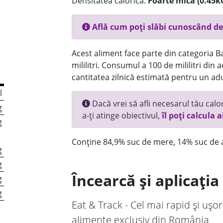
Densitatea calorică:
Foarte mica (0.45k
Află cum poți slăbi cunoscând de
Acest aliment face parte din categoria Bau
mililitri. Consumul a 100 de mililitri din
cantitatea zilnică estimată pentru un adu
l
Dacă vrei să afli necesarul tău calori
g
a-ți atinge obiectivul,
îl poți calcula a
g
Conține 84,9% suc de mere, 14% suc de 
g
g
Încearcă și aplicați
g
g
Eat & Track - Cel mai rapid și ușor
alimente exclusiv din România