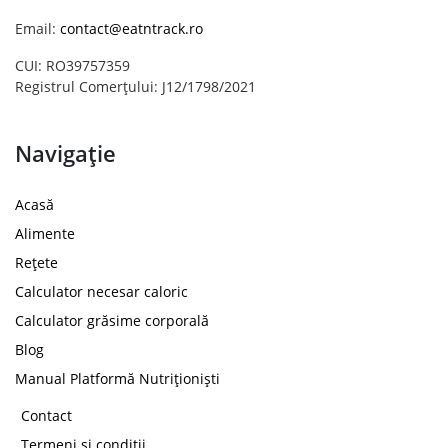
Email:
contact@eatntrack.ro
CUI: RO39757359
Registrul Comerțului: J12/1798/2021
Navigație
Acasă
Alimente
Rețete
Calculator necesar caloric
Calculator grăsime corporală
Blog
Manual Platformă Nutriționiști
Contact
Termeni și condiții