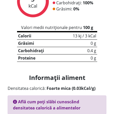
Carbohidrați:
100%
kCal
Grăsimi:
0%
Valori medii nutriționale pentru
100 g
Calorii
13 kj / 3 kCal
Grăsimi
0 g
Carbohidrați
0.4 g
Proteine
0 g
Informații aliment
Densitatea calorică:
Foarte mica (0.03kCal/g)
Află cum poți slăbi cunoscând
densitatea calorică a alimentelor