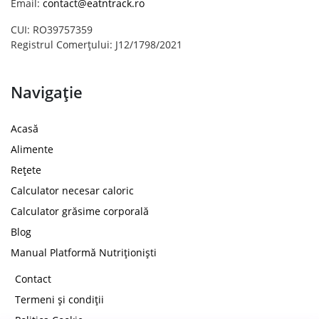
Email:
contact@eatntrack.ro
CUI: RO39757359
Registrul Comerțului: J12/1798/2021
Navigație
Acasă
Alimente
Rețete
Calculator necesar caloric
Calculator grăsime corporală
Blog
Manual Platformă Nutriționiști
Contact
Termeni și condiții