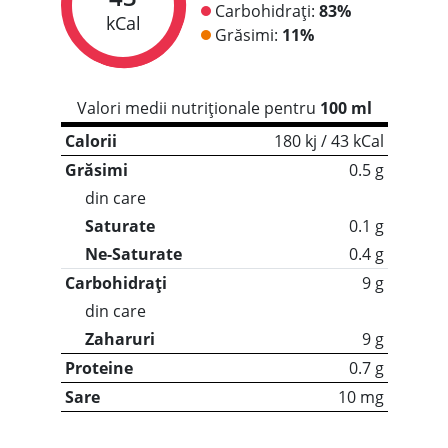
Carbohidrați:
83%
kCal
Grăsimi:
11%
Valori medii nutriționale pentru
100 ml
Calorii
180 kj / 43 kCal
Grăsimi
0.5 g
din care
Saturate
0.1 g
Ne-Saturate
0.4 g
Carbohidrați
9 g
din care
Zaharuri
9 g
Proteine
0.7 g
Sare
10 mg