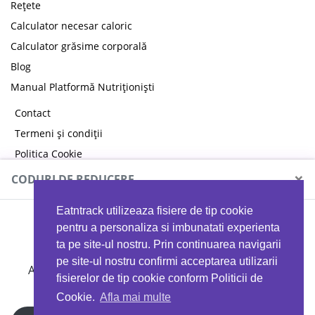
Rețete
Calculator necesar caloric
Calculator grăsime corporală
Blog
Manual Platformă Nutriționiști
Contact
Termeni și condiții
Politica Cookie
Politica de confidențialitate
×
CODURI DE REDUCERE
Eatntrack utilizeaza fisiere de tip cookie
MYPROTEIN
pentru a personaliza si imbunatati experienta
ta pe site-ul nostru. Prin continuarea navigarii
pe site-ul nostru confirmi acceptarea utilizarii
Ai
40%
reducere la orice comandă folosind codul
fisierelor de tip cookie conform Politicii de
EATTRACK
Cookie.
Afla mai multe