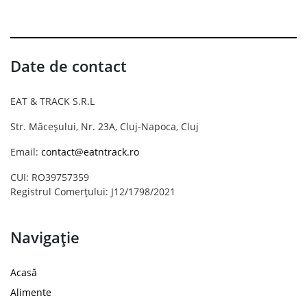
Date de contact
EAT & TRACK S.R.L
Str. Măceșului, Nr. 23A, Cluj-Napoca, Cluj
Email:
contact@eatntrack.ro
CUI: RO39757359
Registrul Comerțului: J12/1798/2021
Navigație
Acasă
Alimente