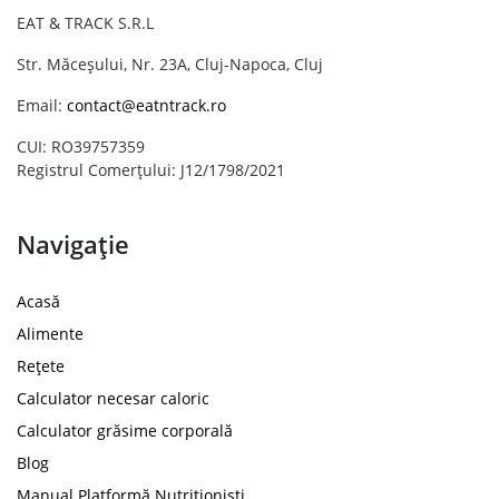
EAT & TRACK S.R.L
Str. Măceșului, Nr. 23A, Cluj-Napoca, Cluj
Email:
contact@eatntrack.ro
CUI: RO39757359
Registrul Comerțului: J12/1798/2021
Navigație
Acasă
Alimente
Rețete
Calculator necesar caloric
Calculator grăsime corporală
Blog
Manual Platformă Nutriționiști