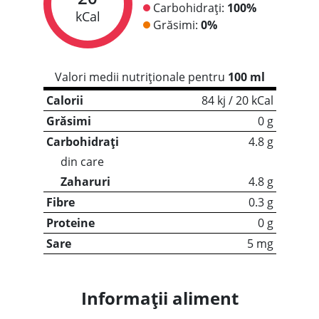
Carbohidrați:
100%
kCal
Grăsimi:
0%
Valori medii nutriționale pentru
100 ml
Calorii
84 kj / 20 kCal
Grăsimi
0 g
Carbohidrați
4.8 g
din care
Zaharuri
4.8 g
Fibre
0.3 g
Proteine
0 g
Sare
5 mg
Informații aliment