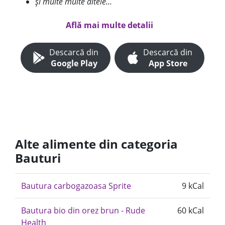
și multe multe altele...
Află mai multe detalii
Descarcă din
Descarcă din
Google Play
App Store
Alte alimente din categoria
Bauturi
Bautura carbogazoasa Sprite
9 kCal
Bautura bio din orez brun - Rude
60 kCal
Health