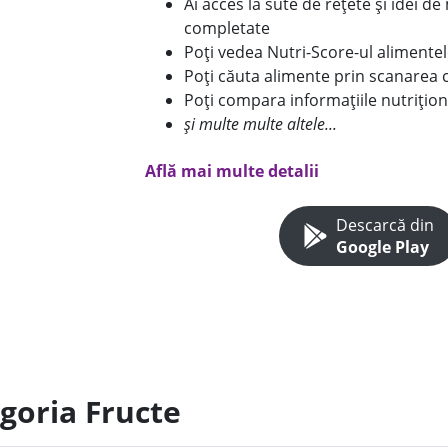
Ai acces la sute de rețete și idei d
completate
Poți vedea Nutri-Score-ul alimente
Poți căuta alimente prin scanarea 
Poți compara informațiile nutrițion
și multe multe altele...
Află mai multe detalii
Descarcă din
Google Play
egoria Fructe