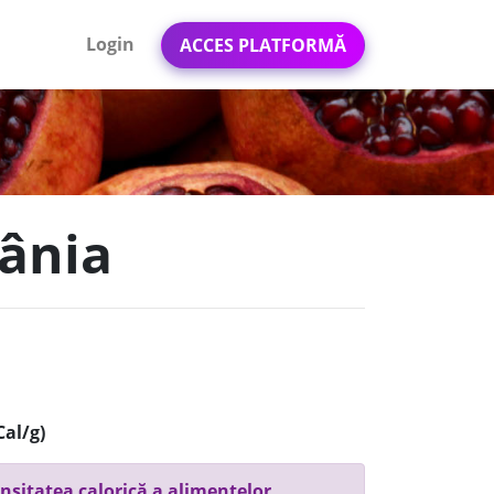
Login
ACCES PLATFORMĂ
mânia
Cal/g)
nsitatea calorică a alimentelor