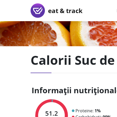
eat & track
Calorii Suc d
Informații nutriționa
Proteine:
1%
51.2
Carbohidrați:
99%