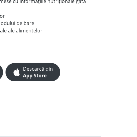
e mese cu informațiile nutriționale gata
lor
codului de bare
ale ale alimentelor
Descarcă din
App Store