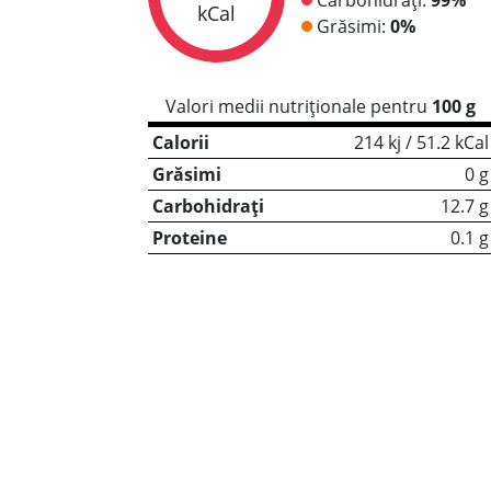
kCal
Grăsimi:
0%
Valori medii nutriționale pentru
100 g
Calorii
214 kj / 51.2 kCal
Grăsimi
0 g
Carbohidrați
12.7 g
Proteine
0.1 g