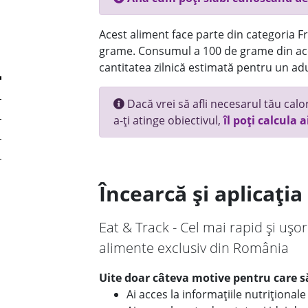
Acest aliment face parte din categoria Fru
grame. Consumul a 100 de grame din ace
cantitatea zilnică estimată pentru un adu
Dacă vrei să afli necesarul tău calori
a-ți atinge obiectivul,
îl poți calcula a
Încearcă și aplicați
Eat & Track - Cel mai rapid și ușor
alimente exclusiv din România
Uite doar câteva motive pentru care să
Ai acces la informațiile nutriționa