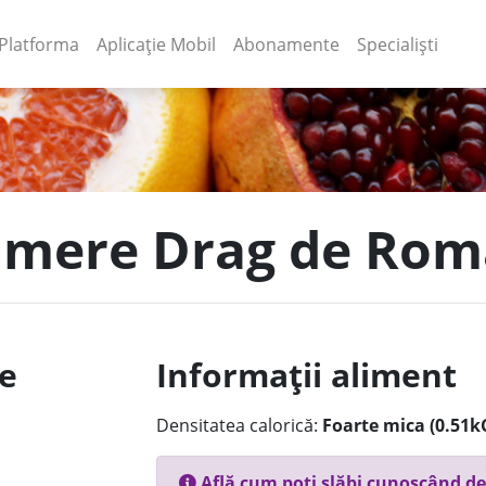
(current)
(current)
Platforma
Aplicație Mobil
Abonamente
Specialiști
e mere Drag de Ro
le
Informații aliment
Densitatea calorică:
Foarte mica (0.51k
Află cum poți slăbi cunoscând de