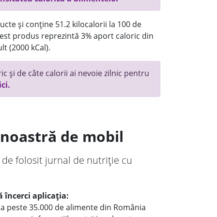
cte și conține 51.2 kilocalorii la 100 de
st produs reprezintă 3% aport caloric din
lt (2000 kCal).
c și de câte calorii ai nevoie zilnic pentru
ici.
a noastră de mobil
 de folosit jurnal de nutriție cu
 încerci aplicația:
le a peste 35.000 de alimente din România