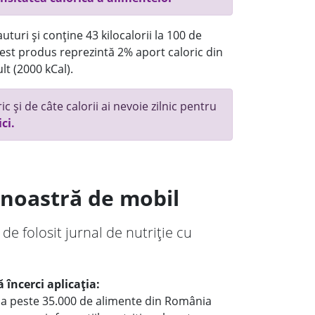
turi și conține 43 kilocalorii la 100 de
st produs reprezintă 2% aport caloric din
lt (2000 kCal).
c și de câte calorii ai nevoie zilnic pentru
ici.
a noastră de mobil
 de folosit jurnal de nutriție cu
 încerci aplicația:
le a peste 35.000 de alimente din România