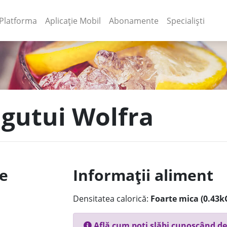
(current)
(current)
Platforma
Aplicație Mobil
Abonamente
Specialiști
 gutui Wolfra
le
Informații aliment
Densitatea calorică:
Foarte mica (0.43k
Află cum poți slăbi cunoscând de