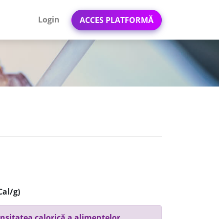
Login
ACCES PLATFORMĂ
Cal/g)
nsitatea calorică a alimentelor