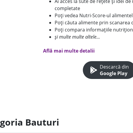
Ai acces la sute de rețete și idei d
completate
Poți vedea Nutri-Score-ul alimente
Poți căuta alimente prin scanarea 
Poți compara informațiile nutrițion
și multe multe altele...
Află mai multe detalii
Descarcă din
Google Play
egoria Bauturi