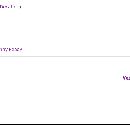
(Decatlon)
enny Ready
Vez