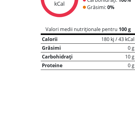
kCal
Grăsimi:
0%
Valori medii nutriționale pentru
100 g
Calorii
180 kj / 43 kCal
Grăsimi
0 g
Carbohidrați
10 g
Proteine
0 g