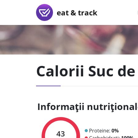
eat & track
Calorii Suc de
Informații nutriționa
Proteine:
0%
43
Carbohidrați:
100%