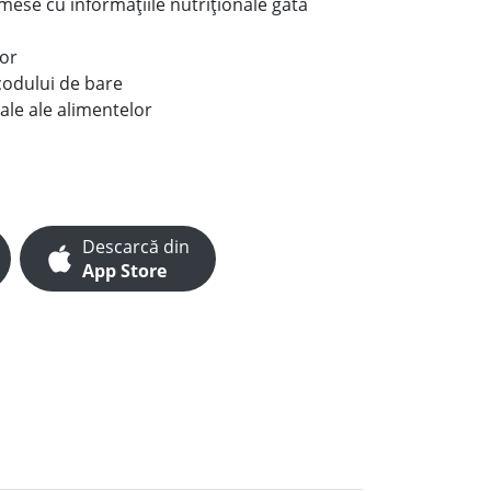
e mese cu informațiile nutriționale gata
lor
codului de bare
ale ale alimentelor
Descarcă din
App Store