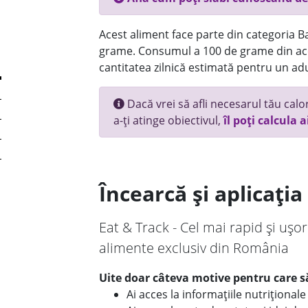
Acest aliment face parte din categoria Bau
grame. Consumul a 100 de grame din ace
cantitatea zilnică estimată pentru un adu
Dacă vrei să afli necesarul tău calori
a-ți atinge obiectivul,
îl poți calcula a
Încearcă și aplicați
Eat & Track - Cel mai rapid și ușor
alimente exclusiv din România
Uite doar câteva motive pentru care să
Ai acces la informațiile nutriționa