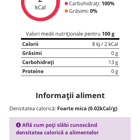
Carbohidrați:
100%
kCal
Grăsimi:
0%
Valori medii nutriționale pentru
100 g
Calorii
8 kj / 2 kCal
Grăsimi
0 g
Carbohidrați
13 g
Proteine
0 g
Informații aliment
Densitatea calorică:
Foarte mica (0.02kCal/g)
Află cum poți slăbi cunoscând
densitatea calorică a alimentelor