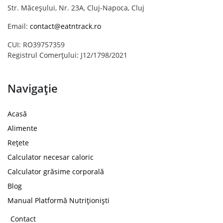
Str. Măceșului, Nr. 23A, Cluj-Napoca, Cluj
Email:
contact@eatntrack.ro
CUI: RO39757359
Registrul Comerțului: J12/1798/2021
Navigație
Acasă
Alimente
Rețete
Calculator necesar caloric
Calculator grăsime corporală
Blog
Manual Platformă Nutriționiști
Contact