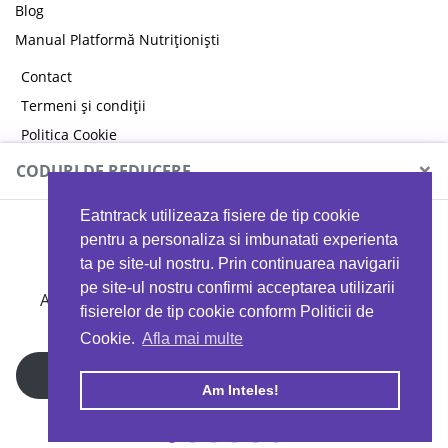
Blog
Manual Platformă Nutriționiști
Contact
Termeni și condiții
Politica Cookie
Politica de confidențialitate
×
CODURI DE REDUCERE
Eatntrack utilizeaza fisiere de tip cookie
MYPROTEIN
pentru a personaliza si imbunatati experienta
ta pe site-ul nostru. Prin continuarea navigarii
pe site-ul nostru confirmi acceptarea utilizarii
Ai
40%
reducere la orice comandă folosind codul
fisierelor de tip cookie conform Politicii de
EATTRACK
Cookie.
Afla mai multe
Profită acum
Am Inteles!
Copyright © 2026 EAT & TRACK S.R.L