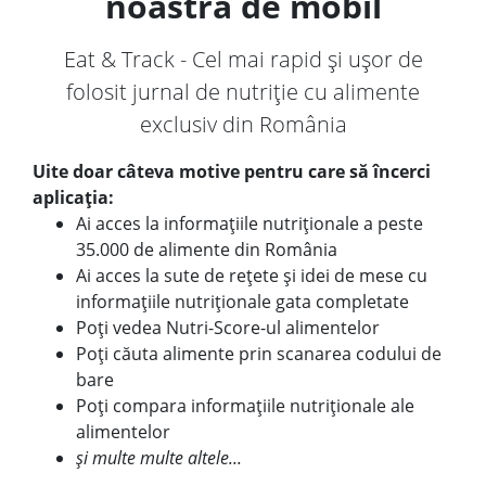
noastră de mobil
Eat & Track - Cel mai rapid și ușor de
folosit jurnal de nutriție cu alimente
exclusiv din România
Uite doar câteva motive pentru care să încerci
aplicația:
Ai acces la informațiile nutriționale a peste
35.000 de alimente din România
Ai acces la sute de rețete și idei de mese cu
informațiile nutriționale gata completate
Poți vedea Nutri-Score-ul alimentelor
Poți căuta alimente prin scanarea codului de
bare
Poți compara informațiile nutriționale ale
alimentelor
și multe multe altele...