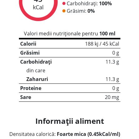
Carbohidrați:
100%
kCal
Grăsimi:
0%
Valori medii nutriționale pentru
100 ml
Calorii
188 kj / 45 kCal
Grăsimi
0 g
Carbohidrați
11.3 g
din care
Zaharuri
11.3 g
Proteine
0 g
Sare
20 mg
Informații aliment
Densitatea calorică:
Foarte mica (0.45kCal/ml)