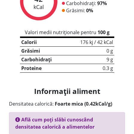
Carbohidrați:
97%
kCal
Grăsimi:
0%
Valori medii nutriționale pentru
100 g
Calorii
176 kj / 42 kCal
Grăsimi
0 g
Carbohidrați
9 g
Proteine
0.3 g
Informații aliment
Densitatea calorică:
Foarte mica (0.42kCal/g)
Află cum poți slăbi cunoscând
densitatea calorică a alimentelor