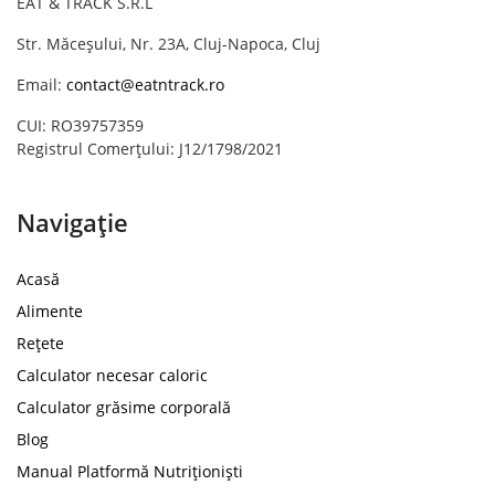
EAT & TRACK S.R.L
Str. Măceșului, Nr. 23A, Cluj-Napoca, Cluj
Email:
contact@eatntrack.ro
CUI: RO39757359
Registrul Comerțului: J12/1798/2021
Navigație
Acasă
Alimente
Rețete
Calculator necesar caloric
Calculator grăsime corporală
Blog
Manual Platformă Nutriționiști