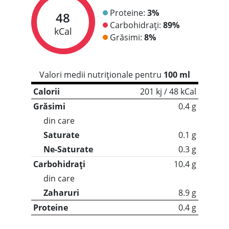
Proteine:
3%
48
Carbohidrați:
89%
kCal
Grăsimi:
8%
Valori medii nutriționale pentru
100 ml
Calorii
201 kj / 48 kCal
Grăsimi
0.4 g
din care
Saturate
0.1 g
Ne-Saturate
0.3 g
Carbohidrați
10.4 g
din care
Zaharuri
8.9 g
Proteine
0.4 g