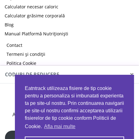
Calculator necesar caloric
Calculator grăsime corporală
Blog
Manual Platformă Nutriționiști
Contact
Termeni și condiții
Politica Cookie
Politica de confidențialitate
×
CODURI DE REDUCERE
Eatntrack utilizeaza fisiere de tip cookie
MYPROTEIN
pentru a personaliza si imbunatati experienta
ta pe site-ul nostru. Prin continuarea navigarii
pe site-ul nostru confirmi acceptarea utilizarii
Ai
40%
reducere la orice comandă folosind codul
fisierelor de tip cookie conform Politicii de
EATTRACK
Cookie.
Afla mai multe
Profită acum