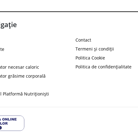
gație
Contact
Termeni și condiții
te
Politica Cookie
Politica de confidențialitate
ator necesar caloric
PROT
ator grăsime corporală
Ai
10%
reducere la
folosind codul
 Platformă Nutriționiști
Profită 