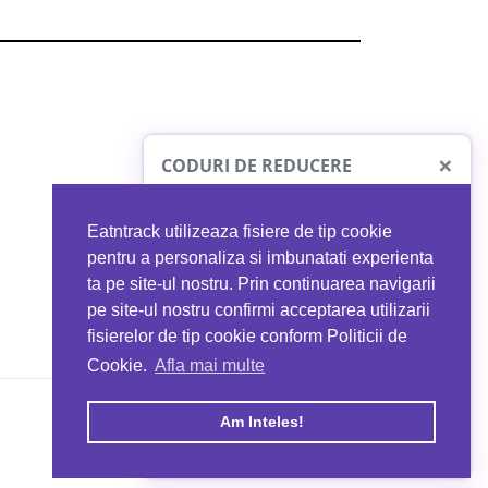
×
CODURI DE REDUCERE
Eatntrack utilizeaza fisiere de tip cookie
O41
MYPROTEIN
pentru a personaliza si imbunatati experienta
ta pe site-ul nostru. Prin continuarea navigarii
 orice comandă
Ai
40%
reducere la orice comandă
pe site-ul nostru confirmi acceptarea utilizarii
EATNTRACK
folosind codul
EATTRACK
fisierelor de tip cookie conform Politicii de
Cookie.
Afla mai multe
acum
Profită acum
Am Inteles!
Copyright © 2026 EAT & TRACK S.R.L