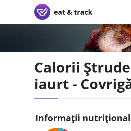
eat & track
Calorii Ștrud
iaurt - Covri
Informații nutriționa