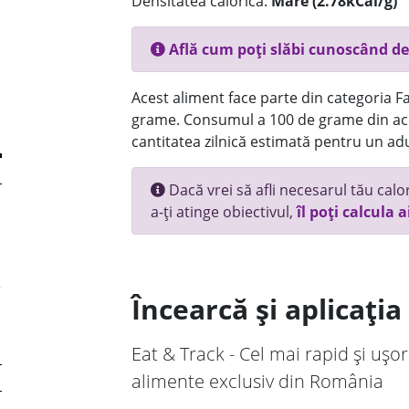
Densitatea calorică:
Mare (2.78kCal/g)
Află cum poți slăbi cunoscând de
Acest aliment face parte din categoria Fas
grame. Consumul a 100 de grame din ace
cantitatea zilnică estimată pentru un adu
Dacă vrei să afli necesarul tău calori
a-ți atinge obiectivul,
îl poți calcula a
Încearcă și aplicați
Eat & Track - Cel mai rapid și ușor
alimente exclusiv din România