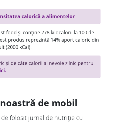
nsitatea calorică a alimentelor
t food și conține 278 kilocalorii la 100 de
st produs reprezintă 14% aport caloric din
lt (2000 kCal).
c și de câte calorii ai nevoie zilnic pentru
ici.
a noastră de mobil
 de folosit jurnal de nutriție cu