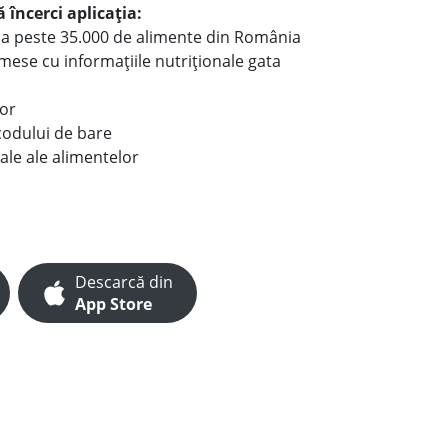
 încerci aplicația:
le a peste 35.000 de alimente din România
e mese cu informațiile nutriționale gata
lor
codului de bare
ale ale alimentelor
Descarcă din
App Store