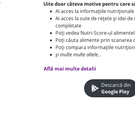
Uite doar câteva motive pentru care să
Ai acces la informațiile nutriționa
Ai acces la sute de rețete și idei d
completate
Poți vedea Nutri-Score-ul alimente
Poți căuta alimente prin scanarea 
Poți compara informațiile nutrițion
și multe multe altele...
Află mai multe detalii
Descarcă din
Google Play