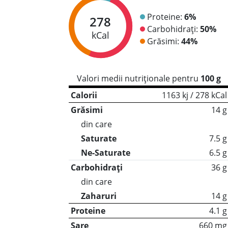
Proteine:
6%
278
Carbohidrați:
50%
kCal
Grăsimi:
44%
Valori medii nutriționale pentru
100 g
Calorii
1163 kj / 278 kCal
Grăsimi
14 g
din care
Saturate
7.5 g
Ne-Saturate
6.5 g
Carbohidrați
36 g
din care
Zaharuri
14 g
Proteine
4.1 g
Sare
660 mg