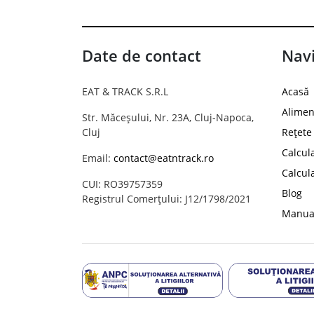
Date de contact
Navi
EAT & TRACK S.R.L
Acasă
Alimen
Str. Măceșului, Nr. 23A, Cluj-Napoca,
Cluj
Rețete
Calcul
Email:
contact@eatntrack.ro
Calcul
CUI: RO39757359
Blog
Registrul Comerțului: J12/1798/2021
Manual