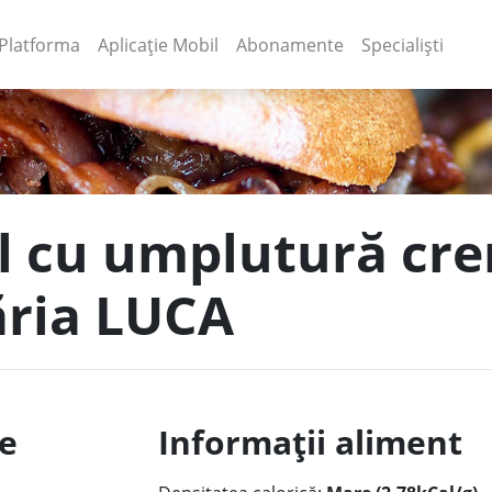
(current)
(current)
Platforma
Aplicație Mobil
Abonamente
Specialiști
el cu umplutură cr
găria LUCA
le
Informații aliment