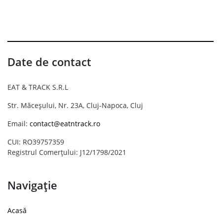
Date de contact
EAT & TRACK S.R.L
Str. Măceșului, Nr. 23A, Cluj-Napoca, Cluj
Email:
contact@eatntrack.ro
CUI: RO39757359
Registrul Comerțului: J12/1798/2021
Navigație
Acasă