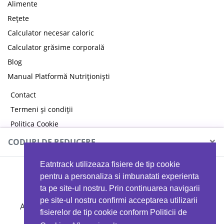
Alimente
Rețete
Calculator necesar caloric
Calculator grăsime corporală
Blog
Manual Platformă Nutriționiști
Contact
Termeni și condiții
Politica Cookie
Politica de confidențialitate
×
CODURI DE REDUCERE
Eatntrack utilizeaza fisiere de tip cookie
MYPROTEIN
pentru a personaliza si imbunatati experienta
ta pe site-ul nostru. Prin continuarea navigarii
pe site-ul nostru confirmi acceptarea utilizarii
Ai
40%
reducere la orice comandă folosind codul
fisierelor de tip cookie conform Politicii de
EATTRACK