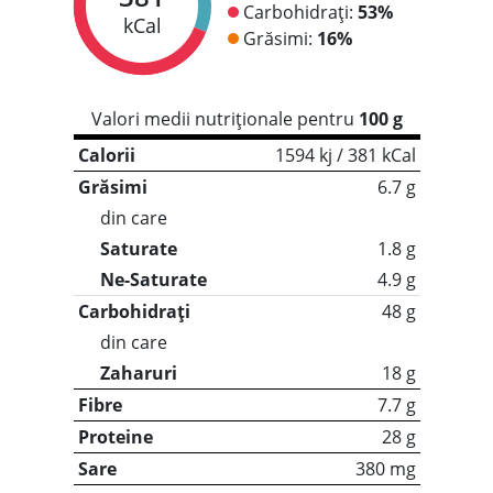
Carbohidrați:
53%
kCal
Grăsimi:
16%
Valori medii nutriționale pentru
100 g
Calorii
1594 kj / 381 kCal
Grăsimi
6.7 g
din care
Saturate
1.8 g
Ne-Saturate
4.9 g
Carbohidrați
48 g
din care
Zaharuri
18 g
Fibre
7.7 g
Proteine
28 g
Sare
380 mg