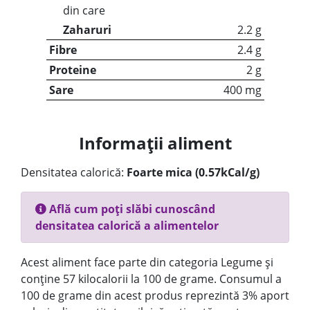
din care
Zaharuri
2.2 g
Fibre
2.4 g
Proteine
2 g
Sare
400 mg
Informații aliment
Densitatea calorică:
Foarte mica (0.57kCal/g)
Află cum poți slăbi cunoscând
densitatea calorică a alimentelor
Acest aliment face parte din categoria Legume și
conține 57 kilocalorii la 100 de grame. Consumul a
100 de grame din acest produs reprezintă 3% aport