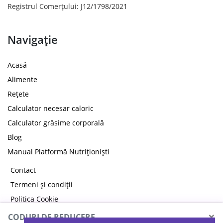
Registrul Comerțului: J12/1798/2021
Navigație
Acasă
Alimente
Rețete
Calculator necesar caloric
Calculator grăsime corporală
Blog
Manual Platformă Nutriționiști
Contact
Termeni și condiții
Politica Cookie
Politica de confidențialitate
×
CODURI DE REDUCERE