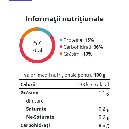
Informații nutriționale
Proteine:
15%
57
Carbohidrați:
66%
kCal
Grăsimi:
19%
Valori medii nutriționale pentru
100 g
Calorii
238 kj / 57 kCal
Grăsimi
1.1 g
din care
Saturate
0.2 g
Ne-Saturate
0.9 g
Carbohidrați
8.6 g