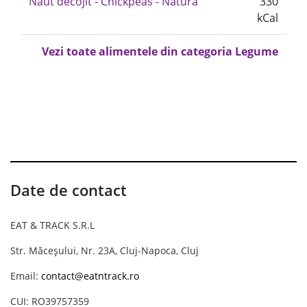
Năut decojit - Chickpeas - Natura
330
kCal
Vezi toate alimentele din categoria Legume
Date de contact
EAT & TRACK S.R.L
Str. Măceșului, Nr. 23A, Cluj-Napoca, Cluj
Email:
contact@eatntrack.ro
CUI: RO39757359