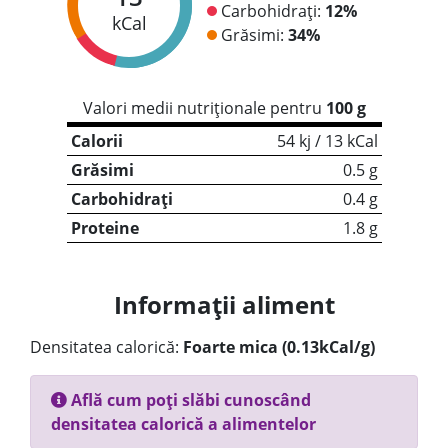
Carbohidrați:
12%
kCal
Grăsimi:
34%
Valori medii nutriționale pentru
100 g
Calorii
54 kj / 13 kCal
Grăsimi
0.5 g
Carbohidrați
0.4 g
Proteine
1.8 g
Informații aliment
Densitatea calorică:
Foarte mica (0.13kCal/g)
Află cum poți slăbi cunoscând
densitatea calorică a alimentelor