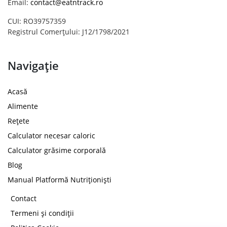
Email:
contact@eatntrack.ro
CUI: RO39757359
Registrul Comerțului: J12/1798/2021
Navigație
Acasă
Alimente
Rețete
Calculator necesar caloric
Calculator grăsime corporală
Blog
Manual Platformă Nutriționiști
Contact
Termeni și condiții