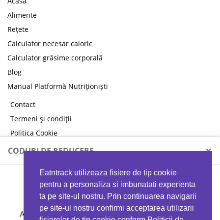
Acasă
Alimente
Rețete
Calculator necesar caloric
Calculator grăsime corporală
Blog
Manual Platformă Nutriționiști
Contact
Termeni și condiții
Politica Cookie
Politica de confidențialitate
×
CODURI DE REDUCERE
Eatntrack utilizeaza fisiere de tip cookie
MYPROTEIN
pentru a personaliza si imbunatati experienta
ta pe site-ul nostru. Prin continuarea navigarii
pe site-ul nostru confirmi acceptarea utilizarii
Ai
40%
reducere la orice comandă folosind codul
fisierelor de tip cookie conform Politicii de