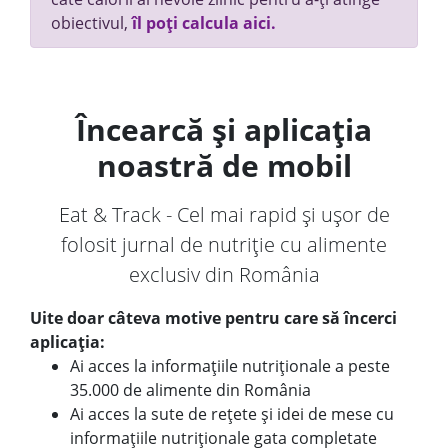
obiectivul,
îl poți calcula aici.
Încearcă și aplicația
noastră de mobil
Eat & Track - Cel mai rapid și ușor de
folosit jurnal de nutriție cu alimente
exclusiv din România
Uite doar câteva motive pentru care să încerci
aplicația:
Ai acces la informațiile nutriționale a peste
35.000 de alimente din România
Ai acces la sute de rețete și idei de mese cu
informațiile nutriționale gata completate