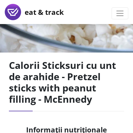
eat & track
Calorii Sticksuri cu unt
de arahide - Pretzel
sticks with peanut
filling - McEnnedy
Informații nutriționale