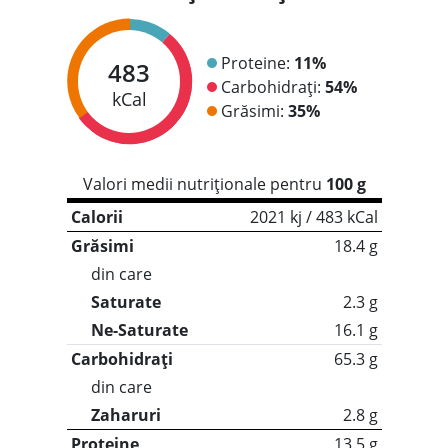
Proteine:
11%
483
Carbohidrați:
54%
kCal
Grăsimi:
35%
Valori medii nutriționale pentru
100 g
Calorii
2021 kj / 483 kCal
Grăsimi
18.4 g
din care
Saturate
2.3 g
Ne-Saturate
16.1 g
Carbohidrați
65.3 g
din care
Zaharuri
2.8 g
Proteine
13.5 g