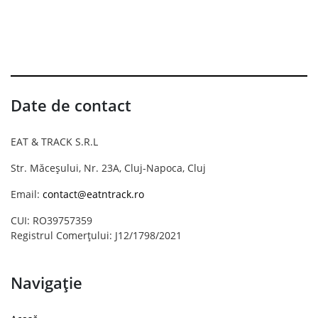
Date de contact
EAT & TRACK S.R.L
Str. Măceșului, Nr. 23A, Cluj-Napoca, Cluj
Email:
contact@eatntrack.ro
CUI: RO39757359
Registrul Comerțului: J12/1798/2021
Navigație