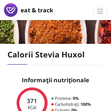
eat & track
Calorii Stevia Huxol
Informații nutriționale
Proteine:
0%
371
Carbohidrați:
100%
kCal
Grăsimi:
0%