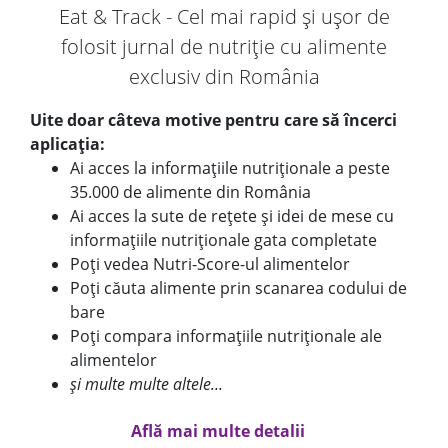
Eat & Track - Cel mai rapid și ușor de
folosit jurnal de nutriție cu alimente
exclusiv din România
Uite doar câteva motive pentru care să încerci
aplicația:
Ai acces la informațiile nutriționale a peste
35.000 de alimente din România
Ai acces la sute de rețete și idei de mese cu
informațiile nutriționale gata completate
Poți vedea Nutri-Score-ul alimentelor
Poți căuta alimente prin scanarea codului de
bare
Poți compara informațiile nutriționale ale
alimentelor
și multe multe altele...
Află mai multe detalii