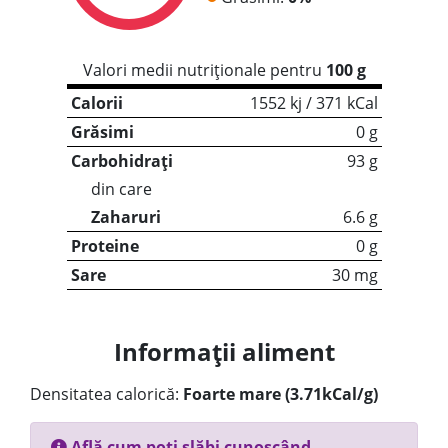
Valori medii nutriționale pentru
100 g
Calorii
1552 kj / 371 kCal
Grăsimi
0 g
Carbohidrați
93 g
din care
Zaharuri
6.6 g
Proteine
0 g
Sare
30 mg
Informații aliment
Densitatea calorică:
Foarte mare (3.71kCal/g)
Află cum poți slăbi cunoscând