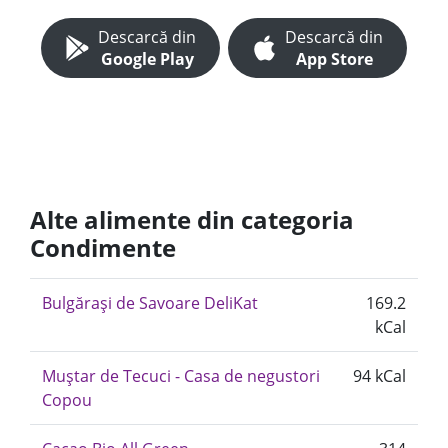
Descarcă din
Descarcă din
Google Play
App Store
Alte alimente din categoria
Condimente
Bulgărași de Savoare DeliKat
169.2
kCal
Muștar de Tecuci - Casa de negustori
94 kCal
Copou