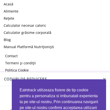
Acasă
Alimente
Rețete
Calculator necesar caloric
Calculator grăsime corporală
Blog
Manual Platformă Nutriționiști
Contact
Termeni și condiții
Politica Cookie
Politica de confidențialitate
×
CODURI DE REDUCERE
Eatntrack utilizeaza fisiere de tip cookie
MYPROTEIN
pentru a personaliza si imbunatati experienta
ta pe site-ul nostru. Prin continuarea navigarii
pe site-ul nostru confirmi acceptarea utilizarii