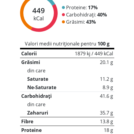
Proteine:
17%
449
Carbohidrați:
40%
kCal
Grăsimi:
43%
Valori medii nutriționale pentru
100 g
Calorii
1879 kj / 449 kCal
Grăsimi
20.1 g
din care
Saturate
11.2 g
Ne-Saturate
8.9 g
Carbohidrați
41.6 g
din care
Zaharuri
35.7 g
Fibre
13.8 g
Proteine
18 g