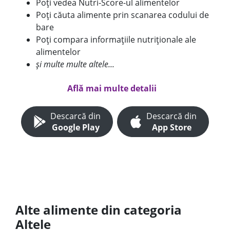
Poți vedea Nutri-Score-ul alimentelor
Poți căuta alimente prin scanarea codului de
bare
Poți compara informațiile nutriționale ale
alimentelor
și multe multe altele...
Află mai multe detalii
Descarcă din
Descarcă din
Google Play
App Store
Alte alimente din categoria
Altele