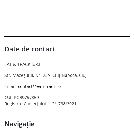
Date de contact
EAT & TRACK S.R.L
Str. Măceșului, Nr. 23A, Cluj-Napoca, Cluj
Email:
contact@eatntrack.ro
CUI: RO39757359
Registrul Comerțului: J12/1798/2021
Navigație