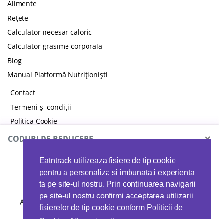
Alimente
Rețete
Calculator necesar caloric
Calculator grăsime corporală
Blog
Manual Platformă Nutriționiști
Contact
Termeni și condiții
Politica Cookie
Politica de confidențialitate
×
CODURI DE REDUCERE
Eatntrack utilizeaza fisiere de tip cookie
MYPROTEIN
pentru a personaliza si imbunatati experienta
ta pe site-ul nostru. Prin continuarea navigarii
pe site-ul nostru confirmi acceptarea utilizarii
Ai
40%
reducere la orice comandă folosind codul
fisierelor de tip cookie conform Politicii de
EATTRACK