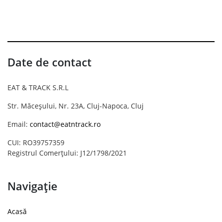
Date de contact
EAT & TRACK S.R.L
Str. Măceșului, Nr. 23A, Cluj-Napoca, Cluj
Email:
contact@eatntrack.ro
CUI: RO39757359
Registrul Comerțului: J12/1798/2021
Navigație
Acasă