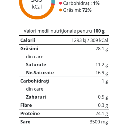
Carbohidrați:
1%
kCal
Grăsimi:
72%
Valori medii nutriționale pentru
100 g
Calorii
1293 kj / 309 kCal
Grăsimi
28.1 g
din care
Saturate
11.2 g
Ne-Saturate
16.9 g
Carbohidrați
1 g
din care
Zaharuri
0.5 g
Fibre
0.3 g
Proteine
24.1 g
Sare
3500 mg