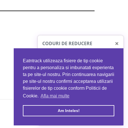
×
CODURI DE REDUCERE
Eatntrack utilizeaza fisiere de tip cookie
O41
MYPROTEIN
pentru a personaliza si imbunatati experienta
ta pe site-ul nostru. Prin continuarea navigarii
 orice comandă
Ai
40%
reducere la orice comandă
pe site-ul nostru confirmi acceptarea utilizarii
EATNTRACK
folosind codul
EATTRACK
fisierelor de tip cookie conform Politicii de
Cookie.
Afla mai multe
acum
Profită acum
Am Inteles!
Copyright © 2026 EAT & TRACK S.R.L