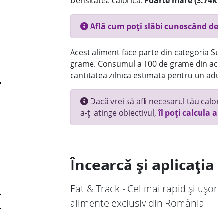
Densitatea calorică:
Foarte mare (3.74k
Află cum poți slăbi cunoscând de
Acest aliment face parte din categoria Su
grame. Consumul a 100 de grame din ace
cantitatea zilnică estimată pentru un adu
Dacă vrei să afli necesarul tău calori
a-ți atinge obiectivul,
îl poți calcula a
Încearcă și aplicați
Eat & Track - Cel mai rapid și ușor
alimente exclusiv din România