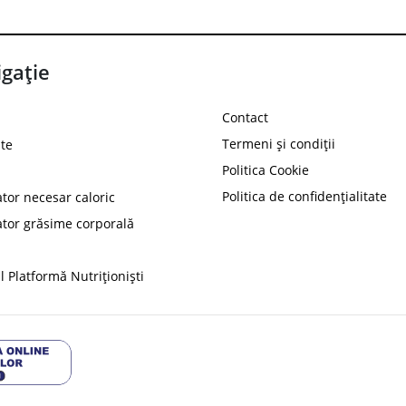
gație
Contact
Termeni și condiții
te
Politica Cookie
Politica de confidențialitate
ator necesar caloric
PROT
ator grăsime corporală
Ai
10%
reducere la
folosind codul
 Platformă Nutriționiști
Profită 