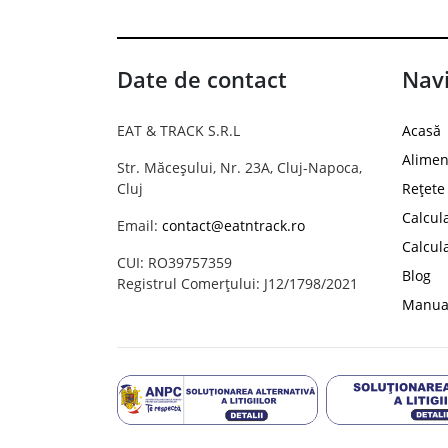
Date de contact
Navi
EAT & TRACK S.R.L
Acasă
Alimen
Str. Măceșului, Nr. 23A, Cluj-Napoca,
Cluj
Rețete
Calcul
Email:
contact@eatntrack.ro
Calcul
CUI: RO39757359
Blog
Registrul Comerțului: J12/1798/2021
Manual