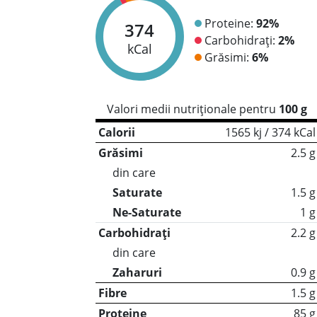
Proteine:
92%
374
Carbohidrați:
2%
kCal
Grăsimi:
6%
Valori medii nutriționale pentru
100 g
Calorii
1565 kj / 374 kCal
Grăsimi
2.5 g
din care
Saturate
1.5 g
Ne-Saturate
1 g
Carbohidrați
2.2 g
din care
Zaharuri
0.9 g
Fibre
1.5 g
Proteine
85 g