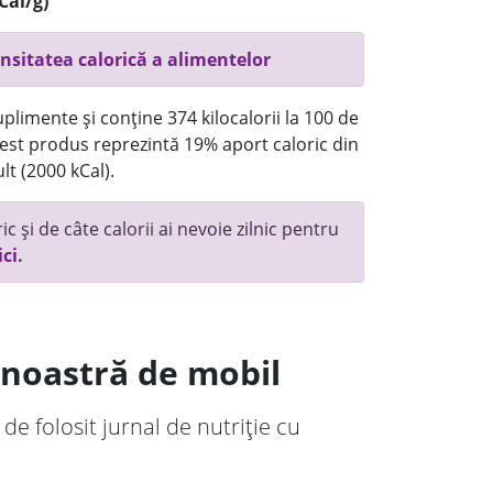
Cal/g)
nsitatea calorică a alimentelor
plimente și conține 374 kilocalorii la 100 de
st produs reprezintă 19% aport caloric din
lt (2000 kCal).
c și de câte calorii ai nevoie zilnic pentru
ici.
a noastră de mobil
 de folosit jurnal de nutriție cu