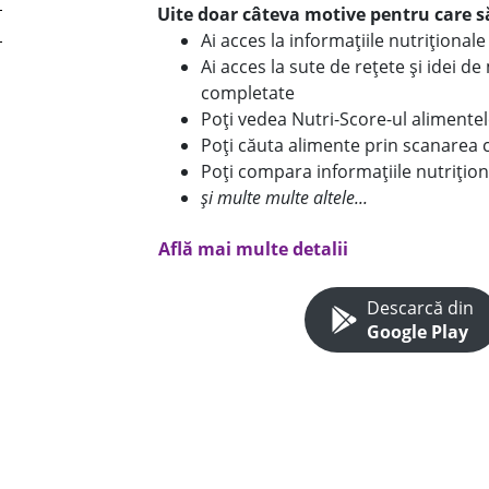
Uite doar câteva motive pentru care să
Ai acces la informațiile nutriționa
Ai acces la sute de rețete și idei d
completate
Poți vedea Nutri-Score-ul alimente
Poți căuta alimente prin scanarea 
Poți compara informațiile nutrițion
și multe multe altele...
Află mai multe detalii
Descarcă din
Google Play