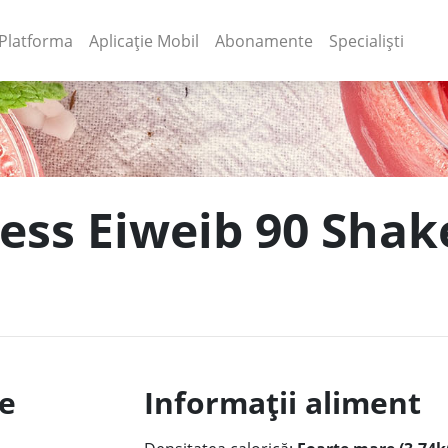
(current)
(current)
Platforma
Aplicație Mobil
Abonamente
Specialiști
ess Eiweib 90 Shake
le
Informații aliment