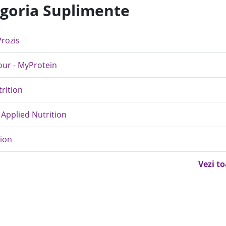
egoria Suplimente
Prozis
our - MyProtein
rition
 Applied Nutrition
tion
Vezi t