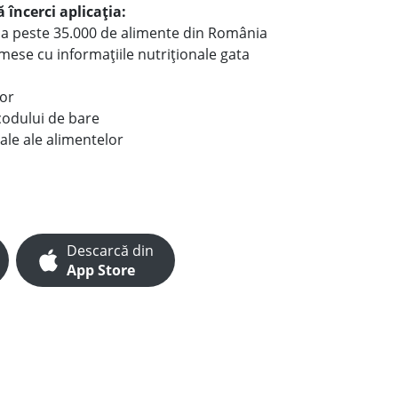
 încerci aplicația:
le a peste 35.000 de alimente din România
e mese cu informațiile nutriționale gata
lor
codului de bare
ale ale alimentelor
Descarcă din
App Store