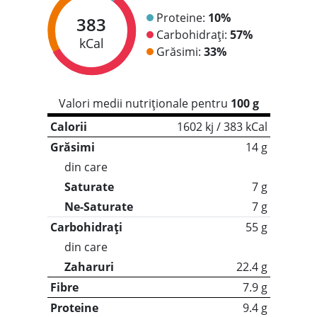
Proteine:
10%
383
Carbohidrați:
57%
kCal
Grăsimi:
33%
Valori medii nutriționale pentru
100 g
Calorii
1602 kj / 383 kCal
Grăsimi
14 g
din care
Saturate
7 g
Ne-Saturate
7 g
Carbohidrați
55 g
din care
Zaharuri
22.4 g
Fibre
7.9 g
Proteine
9.4 g