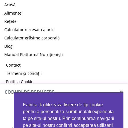
Acasă
Alimente
Rețete
Calculator necesar caloric
Calculator grăsime corporală
Blog
Manual Platformă Nutriționiști
Contact
Termeni și condiții
Politica Cookie
Politica de confidențialitate
×
CODURI DE REDUCERE
Eatntrack utilizeaza fisiere de tip cookie
MYPROTEIN
pentru a personaliza si imbunatati experienta
ta pe site-ul nostru. Prin continuarea navigarii
pe site-ul nostru confirmi acceptarea utilizarii