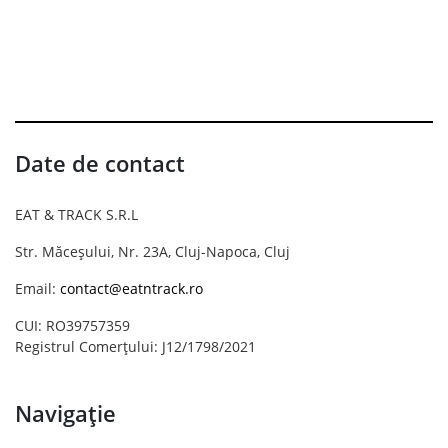
Date de contact
EAT & TRACK S.R.L
Str. Măceșului, Nr. 23A, Cluj-Napoca, Cluj
Email:
contact@eatntrack.ro
CUI: RO39757359
Registrul Comerțului: J12/1798/2021
Navigație