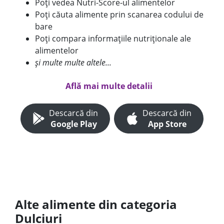
Poți vedea Nutri-Score-ul alimentelor
Poți căuta alimente prin scanarea codului de
bare
Poți compara informațiile nutriționale ale
alimentelor
și multe multe altele...
Află mai multe detalii
Descarcă din
Descarcă din
Google Play
App Store
Alte alimente din categoria
Dulciuri