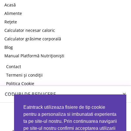
Acasă
Alimente
Rețete
Calculator necesar caloric
Calculator grăsime corporală
Blog
Manual Platformă Nutriționiști
Contact
Termeni și condiții
Politica Cookie
Politica de confidențialitate
×
CODURI DE REDUCERE
Eatntrack utilizeaza fisiere de tip cookie
MYPROTEIN
pentru a personaliza si imbunatati experienta
ta pe site-ul nostru. Prin continuarea navigarii
pe site-ul nostru confirmi acceptarea utilizarii