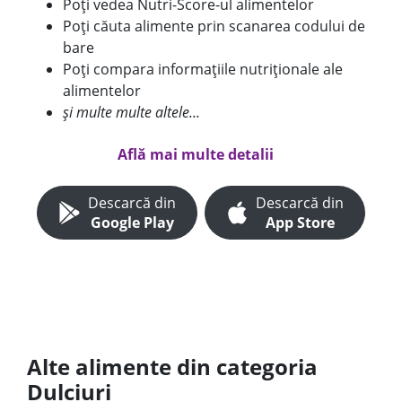
Poți vedea Nutri-Score-ul alimentelor
Poți căuta alimente prin scanarea codului de
bare
Poți compara informațiile nutriționale ale
alimentelor
și multe multe altele...
Află mai multe detalii
Descarcă din
Descarcă din
Google Play
App Store
Alte alimente din categoria
Dulciuri