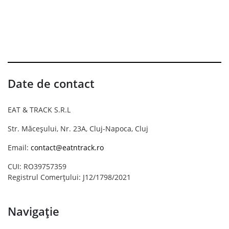
Date de contact
EAT & TRACK S.R.L
Str. Măceșului, Nr. 23A, Cluj-Napoca, Cluj
Email:
contact@eatntrack.ro
CUI: RO39757359
Registrul Comerțului: J12/1798/2021
Navigație