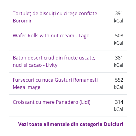
Tortuleț de biscuiți cu cireșe confiate -
391
Boromir
kCal
Wafer Rolls with nut cream - Tago
508
kCal
Baton desert crud din fructe uscate,
381
nuci si cacao - Livity
kCal
Fursecuri cu nuca Gusturi Romanesti
552
Mega Image
kCal
Croissant cu mere Panadero (Lidl)
314
kCal
Vezi toate alimentele din categoria Dulciuri