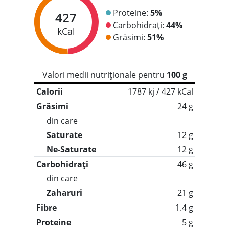
Proteine:
5%
427
Carbohidrați:
44%
kCal
Grăsimi:
51%
Valori medii nutriționale pentru
100 g
Calorii
1787 kj / 427 kCal
Grăsimi
24 g
din care
Saturate
12 g
Ne-Saturate
12 g
Carbohidrați
46 g
din care
Zaharuri
21 g
Fibre
1.4 g
Proteine
5 g