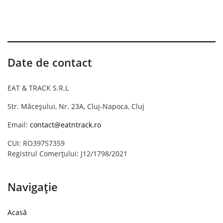
Date de contact
EAT & TRACK S.R.L
Str. Măceșului, Nr. 23A, Cluj-Napoca, Cluj
Email:
contact@eatntrack.ro
CUI: RO39757359
Registrul Comerțului: J12/1798/2021
Navigație
Acasă