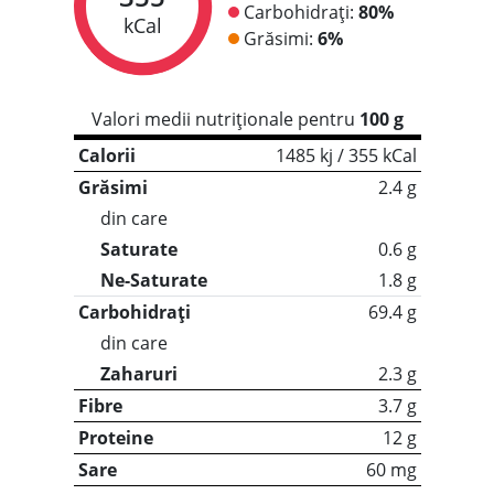
Carbohidrați:
80%
kCal
Grăsimi:
6%
Valori medii nutriționale pentru
100 g
Calorii
1485 kj / 355 kCal
Grăsimi
2.4 g
din care
Saturate
0.6 g
Ne-Saturate
1.8 g
Carbohidrați
69.4 g
din care
Zaharuri
2.3 g
Fibre
3.7 g
Proteine
12 g
Sare
60 mg