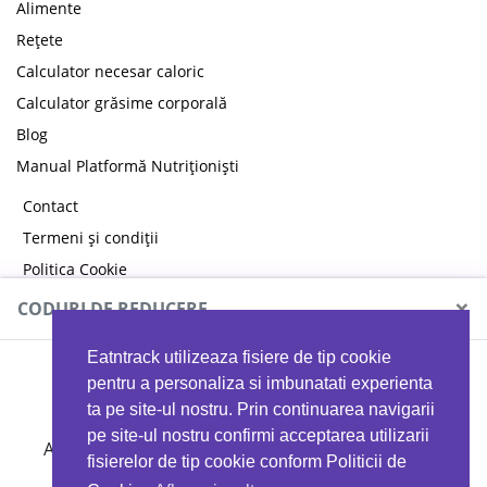
Alimente
Rețete
Calculator necesar caloric
Calculator grăsime corporală
Blog
Manual Platformă Nutriționiști
Contact
Termeni și condiții
Politica Cookie
Politica de confidențialitate
×
CODURI DE REDUCERE
Eatntrack utilizeaza fisiere de tip cookie
MYPROTEIN
pentru a personaliza si imbunatati experienta
ta pe site-ul nostru. Prin continuarea navigarii
pe site-ul nostru confirmi acceptarea utilizarii
Ai
40%
reducere la orice comandă folosind codul
fisierelor de tip cookie conform Politicii de
EATTRACK