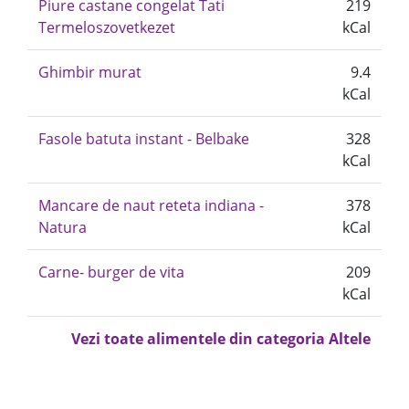
Piure castane congelat Tati
219
Termeloszovetkezet
kCal
Ghimbir murat
9.4
kCal
Fasole batuta instant - Belbake
328
kCal
Mancare de naut reteta indiana -
378
Natura
kCal
Carne- burger de vita
209
kCal
Vezi toate alimentele din categoria Altele