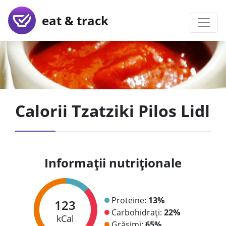
eat & track
Calorii Tzatziki Pilos Lidl
Informații nutriționale
Proteine:
13%
123
Carbohidrați:
22%
kCal
Grăsimi:
65%