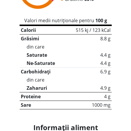
Valori medii nutriționale pentru
100 g
Calorii
515 kj / 123 kCal
Grăsimi
8.8 g
din care
Saturate
4.4 g
Ne-Saturate
4.4 g
Carbohidrați
6.9 g
din care
Zaharuri
4.9 g
Proteine
4 g
Sare
1000 mg
Informații aliment