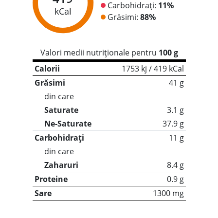
Carbohidrați:
11%
kCal
Grăsimi:
88%
Valori medii nutriționale pentru
100 g
Calorii
1753 kj / 419 kCal
Grăsimi
41 g
din care
Saturate
3.1 g
Ne-Saturate
37.9 g
Carbohidrați
11 g
din care
Zaharuri
8.4 g
Proteine
0.9 g
Sare
1300 mg