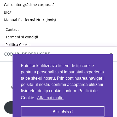
Calculator grăsime corporală
Blog
Manual Platformă Nutriționiști
Contact
Termeni și condiții
Politica Cookie
Politica de confidențialitate
×
CODURI DE REDUCERE
Eatntrack utilizeaza fisiere de tip cookie
MYPROTEIN
pentru a personaliza si imbunatati experienta
ta pe site-ul nostru. Prin continuarea navigarii
pe site-ul nostru confirmi acceptarea utilizarii
Ai
40%
reducere la orice comandă folosind codul
fisierelor de tip cookie conform Politicii de
EATTRACK
Cookie.
Afla mai multe
Profită acum
Am Inteles!
Copyright © 2026 EAT & TRACK S.R.L