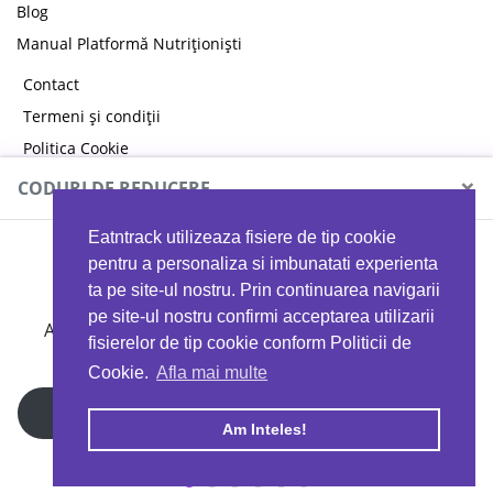
Blog
Manual Platformă Nutriționiști
Contact
Termeni și condiții
Politica Cookie
Politica de confidențialitate
×
CODURI DE REDUCERE
Eatntrack utilizeaza fisiere de tip cookie
MYPROTEIN
pentru a personaliza si imbunatati experienta
ta pe site-ul nostru. Prin continuarea navigarii
pe site-ul nostru confirmi acceptarea utilizarii
Ai
40%
reducere la orice comandă folosind codul
fisierelor de tip cookie conform Politicii de
EATTRACK
Cookie.
Afla mai multe
Profită acum
Am Inteles!
Copyright © 2026 EAT & TRACK S.R.L