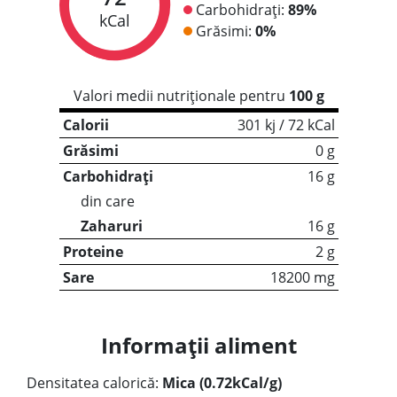
Carbohidrați:
89%
kCal
Grăsimi:
0%
Valori medii nutriționale pentru
100 g
Calorii
301 kj / 72 kCal
Grăsimi
0 g
Carbohidrați
16 g
din care
Zaharuri
16 g
Proteine
2 g
Sare
18200 mg
Informații aliment
Densitatea calorică:
Mica (0.72kCal/g)