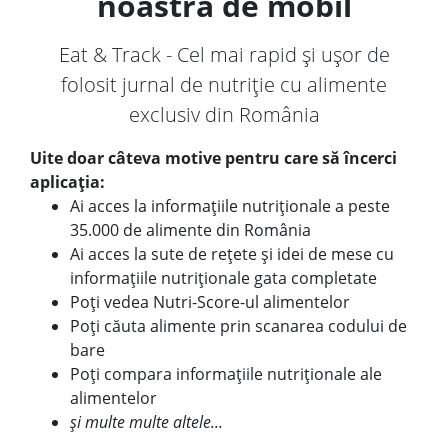
noastră de mobil
Eat & Track - Cel mai rapid și ușor de
folosit jurnal de nutriție cu alimente
exclusiv din România
Uite doar câteva motive pentru care să încerci
aplicația:
Ai acces la informațiile nutriționale a peste
35.000 de alimente din România
Ai acces la sute de rețete și idei de mese cu
informațiile nutriționale gata completate
Poți vedea Nutri-Score-ul alimentelor
Poți căuta alimente prin scanarea codului de
bare
Poți compara informațiile nutriționale ale
alimentelor
și multe multe altele...