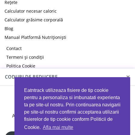
Rețete
Calculator necesar caloric
Calculator grăsime corporală
Blog
Manual Platformă Nutriționiști
Contact
Termeni și condiții
Politica Cookie
Politica de confidențialitate
×
CODURI DE REDUCERE
Eatntrack utilizeaza fisiere de tip cookie
MYPROTEIN
pentru a personaliza si imbunatati experienta
ta pe site-ul nostru. Prin continuarea navigarii
pe site-ul nostru confirmi acceptarea utilizarii
Ai
40%
reducere la orice comandă folosind codul
fisierelor de tip cookie conform Politicii de
EATTRACK
Cookie.
Afla mai multe