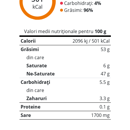
Carbohidrați:
4%
kCal
Grăsimi:
96%
Valori medii nutriționale pentru
100 g
Calorii
2096 kj / 501 kCal
Grăsimi
53 g
din care
Saturate
6 g
Ne-Saturate
47 g
Carbohidrați
5.5 g
din care
Zaharuri
3.3 g
Proteine
0.1 g
Sare
1700 mg