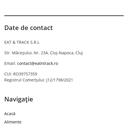
Date de contact
EAT & TRACK S.R.L
Str. Măceșului, Nr. 23A, Cluj-Napoca, Cluj
Email:
contact@eatntrack.ro
CUI: RO39757359
Registrul Comerțului: J12/1798/2021
Navigație
Acasă
Alimente