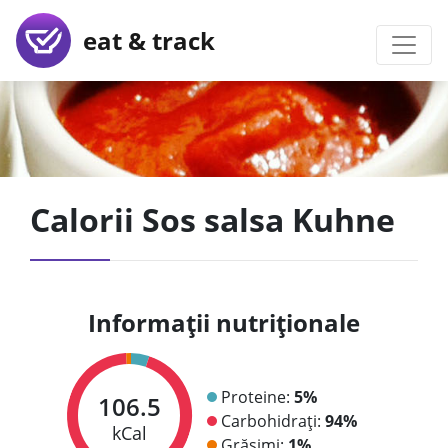
eat & track
Calorii Sos salsa Kuhne
Informații nutriționale
Proteine:
5%
106.5
Carbohidrați:
94%
kCal
Grăsimi:
1%