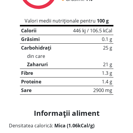
Valori medii nutriționale pentru
100 g
Calorii
446 kj / 106.5 kCal
Grăsimi
0.1 g
Carbohidrați
25 g
din care
Zaharuri
21 g
Fibre
1.3 g
Proteine
1.4 g
Sare
2900 mg
Informații aliment
Densitatea calorică:
Mica (1.06kCal/g)