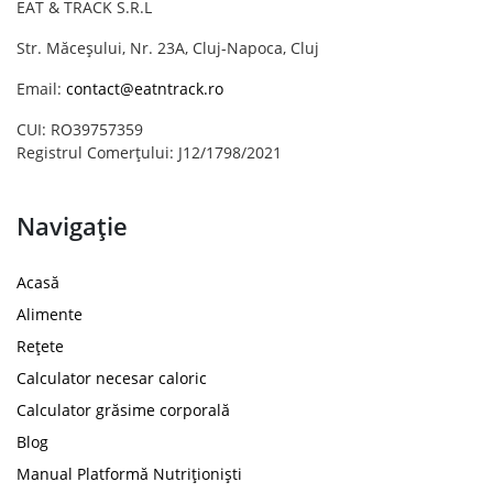
EAT & TRACK S.R.L
Str. Măceșului, Nr. 23A, Cluj-Napoca, Cluj
Email:
contact@eatntrack.ro
CUI: RO39757359
Registrul Comerțului: J12/1798/2021
Navigație
Acasă
Alimente
Rețete
Calculator necesar caloric
Calculator grăsime corporală
Blog
Manual Platformă Nutriționiști