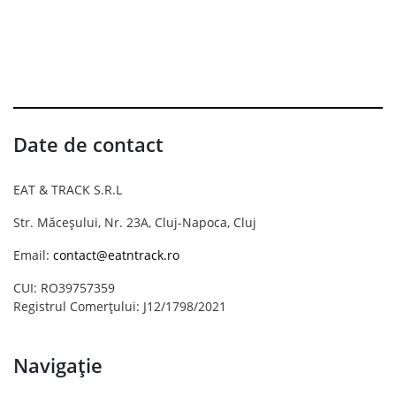
Date de contact
EAT & TRACK S.R.L
Str. Măceșului, Nr. 23A, Cluj-Napoca, Cluj
Email:
contact@eatntrack.ro
CUI: RO39757359
Registrul Comerțului: J12/1798/2021
Navigație