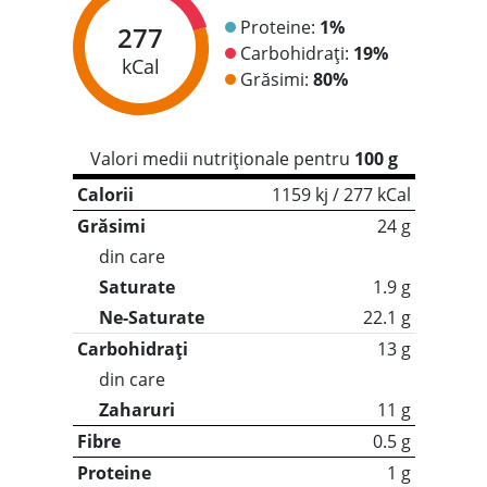
Proteine:
1%
277
Carbohidrați:
19%
kCal
Grăsimi:
80%
Valori medii nutriționale pentru
100 g
Calorii
1159 kj / 277 kCal
Grăsimi
24 g
din care
Saturate
1.9 g
Ne-Saturate
22.1 g
Carbohidrați
13 g
din care
Zaharuri
11 g
Fibre
0.5 g
Proteine
1 g