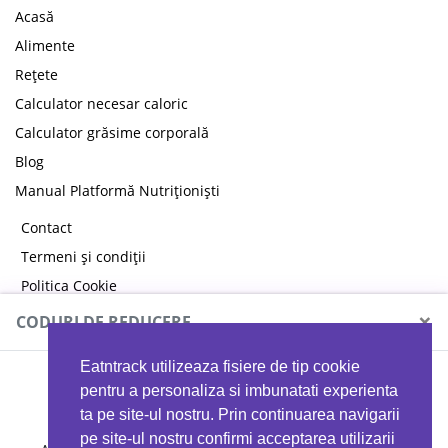
Acasă
Alimente
Rețete
Calculator necesar caloric
Calculator grăsime corporală
Blog
Manual Platformă Nutriționiști
Contact
Termeni și condiții
Politica Cookie
Politica de confidențialitate
×
CODURI DE REDUCERE
Eatntrack utilizeaza fisiere de tip cookie
MYPROTEIN
pentru a personaliza si imbunatati experienta
ta pe site-ul nostru. Prin continuarea navigarii
pe site-ul nostru confirmi acceptarea utilizarii