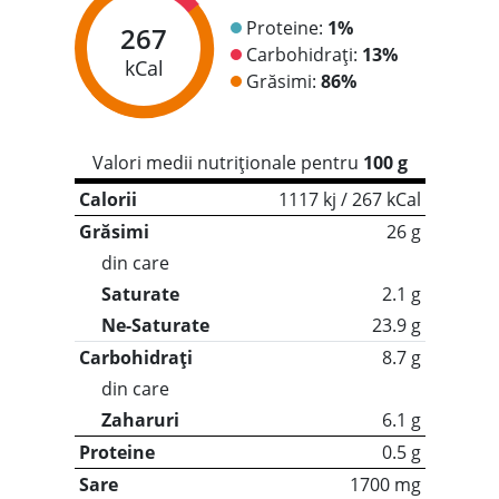
Proteine:
1%
267
Carbohidrați:
13%
kCal
Grăsimi:
86%
Valori medii nutriționale pentru
100 g
Calorii
1117 kj / 267 kCal
Grăsimi
26 g
din care
Saturate
2.1 g
Ne-Saturate
23.9 g
Carbohidrați
8.7 g
din care
Zaharuri
6.1 g
Proteine
0.5 g
Sare
1700 mg