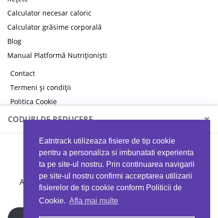
Calculator necesar caloric
Calculator grăsime corporală
Blog
Manual Platformă Nutriționiști
Contact
Termeni și condiții
Politica Cookie
Politica de confidențialitate
×
CODURI DE REDUCERE
Eatntrack utilizeaza fisiere de tip cookie
MYPROTEIN
pentru a personaliza si imbunatati experienta
ta pe site-ul nostru. Prin continuarea navigarii
pe site-ul nostru confirmi acceptarea utilizarii
Ai
40%
reducere la orice comandă folosind codul
fisierelor de tip cookie conform Politicii de
EATTRACK
Cookie.
Afla mai multe