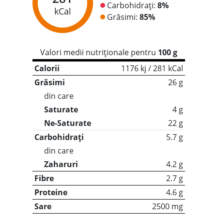
Carbohidrați:
8%
kCal
Grăsimi:
85%
Valori medii nutriționale pentru
100 g
Calorii
1176 kj / 281 kCal
Grăsimi
26 g
din care
Saturate
4 g
Ne-Saturate
22 g
Carbohidrați
5.7 g
din care
Zaharuri
4.2 g
Fibre
2.7 g
Proteine
4.6 g
Sare
2500 mg