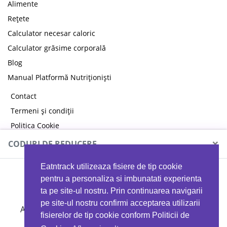
Alimente
Rețete
Calculator necesar caloric
Calculator grăsime corporală
Blog
Manual Platformă Nutriționiști
Contact
Termeni și condiții
Politica Cookie
Politica de confidențialitate
×
CODURI DE REDUCERE
Eatntrack utilizeaza fisiere de tip cookie
MYPROTEIN
pentru a personaliza si imbunatati experienta
ta pe site-ul nostru. Prin continuarea navigarii
pe site-ul nostru confirmi acceptarea utilizarii
Ai
40%
reducere la orice comandă folosind codul
fisierelor de tip cookie conform Politicii de
EATTRACK