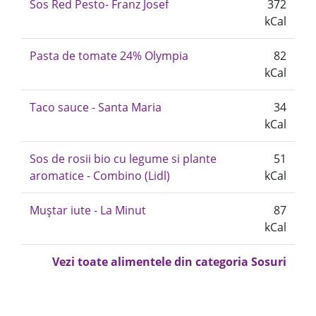
Sos Red Pesto- Franz Josef
372
kCal
Pasta de tomate 24% Olympia
82
kCal
Taco sauce - Santa Maria
34
kCal
Sos de rosii bio cu legume si plante
51
aromatice - Combino (Lidl)
kCal
Muștar iute - La Minut
87
kCal
Vezi toate alimentele din categoria Sosuri