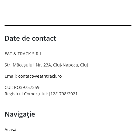
Date de contact
EAT & TRACK S.R.L
Str. Măceșului, Nr. 23A, Cluj-Napoca, Cluj
Email:
contact@eatntrack.ro
CUI: RO39757359
Registrul Comerțului: J12/1798/2021
Navigație
Acasă